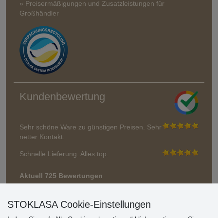
» Preisermäßigungen und Zusatzleistungen für
Großhändler
Kundenbewertung
Sehr schöne Ware zu günstigen Preisen. Sehr
netter Kontakt.
Schnelle Lieferung. Alles top.
Aktuell 725 Bewertungen
* Wir überprüfen keine Bewertungen
STOKLASA Cookie-Einstellungen