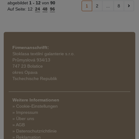
abgebildet
1 -
12
von
90
1
2
...
8
Auf Seite:
12
24
48
96
Firmenanschrifft:
Stoklasa textilní galanterie s.r.o.
Průmyslová 934/13
747 23 Bolatice
okres Opava
Tschechische Republik
Weitere Informationen
» Cookie-Einstellungen
» Impressum
» Über uns
» AGB
» Datenschutzrichtlinie
» Reklamation