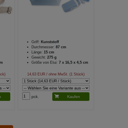
Griff:
Kunststoff
Durchmesser:
87 cm
Länge:
15 cm
Gewicht:
275 g
cm
Größe von Etui:
7 x 16,5 x 4,5 cm
ück)
14,63 EUR
/ ohne MwSt. (1 Stück)
n
pck.
Kaufen