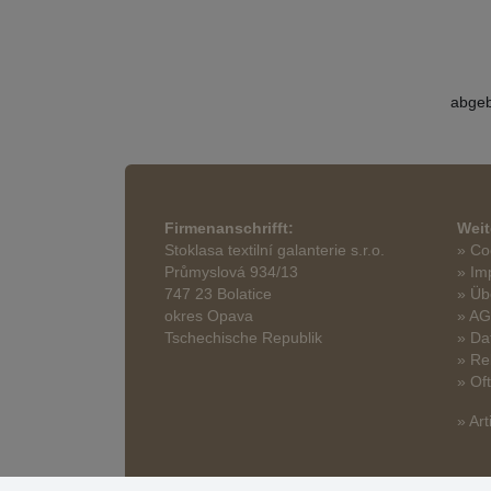
abgeb
Firmenanschrifft:
Weit
Stoklasa textilní galanterie s.r.o.
» Co
Průmyslová 934/13
» Im
747 23 Bolatice
» Üb
okres Opava
» A
Tschechische Republik
» Da
» Re
» Of
» Art