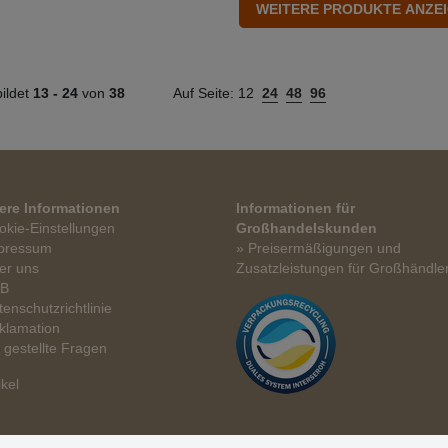
ildet
13 -
24
von
38
Auf Seite:
12
24
48
96
ere Informationen
Informationen für
okie-Einstellungen
Großhandelskunden
pressum
» Preisermäßigungen und
er uns
Zusatzleistungen für Großhändle
GB
tenschutzrichtlinie
klamation
t gestellte Fragen
ikel