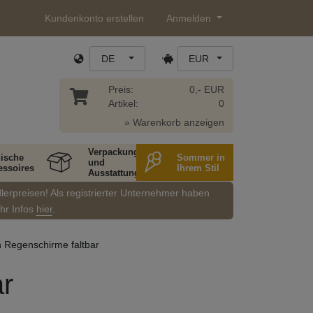
Kundenkonto erstellen
Anmelden
DE
EUR
Preis:
0,- EUR
Artikel:
0
» Warenkorb anzeigen
Verpackung
ische
Sommer in
und
essoires
Ihrem Stil
Ausstattung
dlerpreisen! Als registrierter Unternehmer haben
ehr Infos
hier
.
Regenschirme faltbar
r