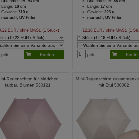
Durchmesser:
93 cm
Durchmesser:
88 cm
Länge:
18 cm
Länge:
17 cm
Gewicht:
310 g
Gewicht:
223 g
manuell, UV-Filter
manuell, UV-Filter
9,22 EUR
/ ohne MwSt. (1 Stück)
12,18 EUR
/ ohne MwSt. (1 St
pck.
Kaufen
pck.
Kaufe
ini-Regenschirm für Mädchen
Mini-Regenschirm zusammenkl
faltbar, Blumen 530121
mit Etui 530062