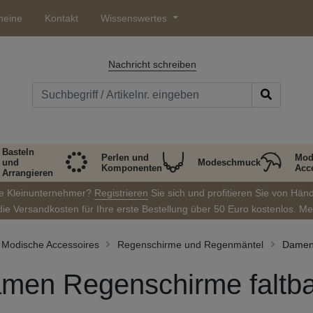
heine
Kontakt
Wissenswertes
Nachricht schreiben
Basteln
Perlen und
Mod
und
Modeschmuck
Komponenten
Acc
Arrangieren
ie Kleinunternehmer?
Registrieren
Sie sich und profitieren Sie von Hän
die Versandkosten für Ihre erste Bestellung über 50 Euro kostenlos. M
Modische Accessoires
Regenschirme und Regenmäntel
Damen 
men Regenschirme faltba