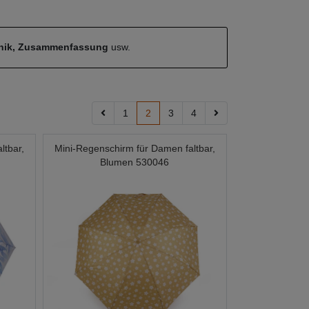
hnik, Zusammenfassung
usw.
1
2
3
4
ltbar,
Mini-Regenschirm für Damen faltbar,
Blumen 530046