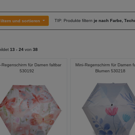
TIP: Produkte filtern
je nach Farbe, Tec
iltern und sortieren
ildet
13 -
24
von
38
i-Regenschirm für Damen faltbar
Mini-Regenschirm für Damen fa
530192
Blumen 530218