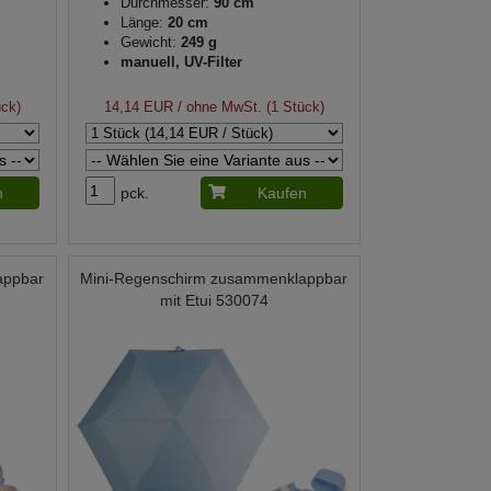
Durchmesser:
90 cm
Länge:
20 cm
Gewicht:
249 g
manuell, UV-Filter
ück)
14,14 EUR
/ ohne MwSt. (1 Stück)
n
pck.
Kaufen
appbar
Mini-Regenschirm zusammenklappbar
mit Etui 530074