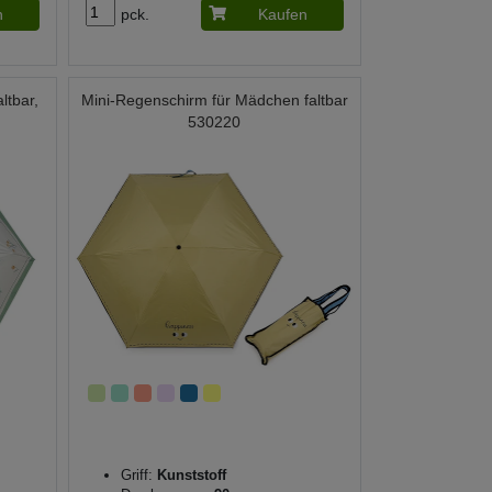
n
pck.
Kaufen
ltbar,
Mini-Regenschirm für Mädchen faltbar
530220
Griff:
Kunststoff