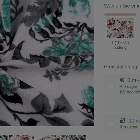
Wählen Sie eine
1 (1055N)
puderig
Preisstafellung :
1 m -
Am Lager
Wir schnei
10 m
Am Lager