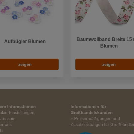
Baumwollband Breite 15
Aufbügler Blumen
Blumen
zeigen
zeigen
ere Informationen
Informationen für
okie-Einstellungen
Großhandelskunden
pressum
» Preisermäßigungen und
er uns
Zusatzleistungen für Großhändle
GB