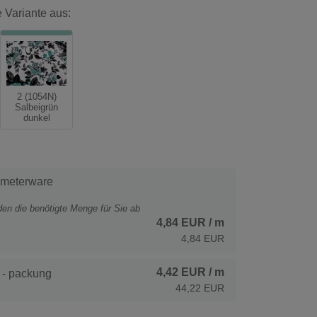
 Variante aus:
2 (1054N)
Salbeigrün
dunkel
 meterware
den die benötigte Menge für Sie ab
4,84 EUR
/ m
4,84 EUR
4,42 EUR
/ m
 - packung
44,22 EUR