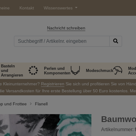
heine
Kontakt
Wissenswertes
Nachricht schreiben
Basteln
Perlen und
Mod
und
Modeschmuck
Komponenten
Acc
Arrangieren
ie Kleinunternehmer?
Registrieren
Sie sich und profitieren Sie von Hän
die Versandkosten für Ihre erste Bestellung über 50 Euro kostenlos. M
pp und Frottee
Flanell
Baumwol
Artikelnummer: