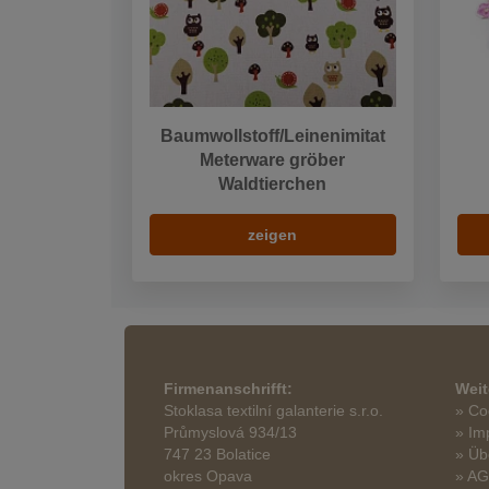
Baumwollstoff/Leinenimitat
Meterware gröber
Waldtierchen
zeigen
Firmenanschrifft:
Weit
Stoklasa textilní galanterie s.r.o.
» Co
Průmyslová 934/13
» Im
747 23 Bolatice
» Üb
okres Opava
» A