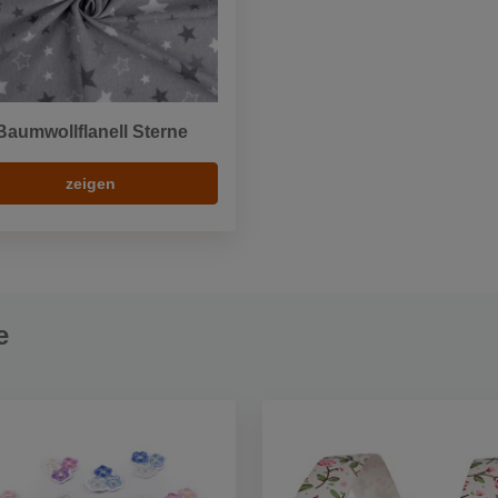
Baumwollflanell Sterne
zeigen
e