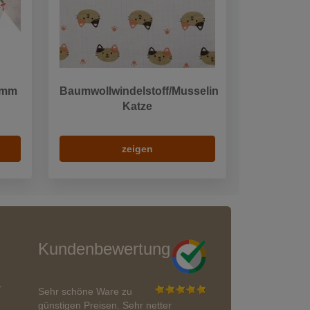
 mm
Baumwollwindelstoff/Musselin
Katze
zeigen
Kundenbewertung
r
Sehr schöne Ware zu
günstigen Preisen. Sehr netter