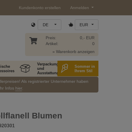
Kundenkonto erstellen
Anmelden
DE
EUR
Preis:
0,- EUR
Artikel:
0
» Warenkorb anzeigen
Verpackung
ische
Sommer in
und
essoires
Ihrem Stil
Ausstattung
dlerpreisen! Als registrierter Unternehmer haben
ehr Infos
hier
.
lflanell Blumen
920301