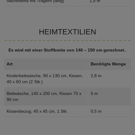
Nachthemd mit Trägern (lang)
1,5 m
HEIMTEXTILIEN
Es wird mit einer Stoffbreite von 140 – 150 cm gerechnet.
.
Art
Benötigte Menge
Kinderbettwäsche, 90 x 130 cm, Kissen,
2,8 m
40 x 60 cm (2 Stk.)
Bettwäsche, 140 x 200 cm, Kissen 70 x
5 m
90 cm
Kissenbezug, 45 x 45 cm, 1 Stk.
0,5 m