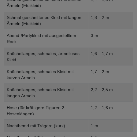
Ärmeln (Etuikleid)
Schmal geschnittenes Kleid mit langen
1,8 – 2 m
Ärmeln (Etuikleid)
Abend-/Partykleid mit ausgestelltem
3 m
Rock
Knöchellanges, schmales, ärmelloses
1,6 – 1,7 m
Kleid
Knöchellanges, schmales Kleid mit
1,7 – 2 m
kurzen Ärmeln
Knöchellanges, schmales Kleid mit
2,2 – 2,5 m
langen Ärmeln
Hose (für kräftigere Figuren 2
1,2 – 1,6 m
Hosenlängen)
Nachthemd mit Trägern (kurz)
1 m