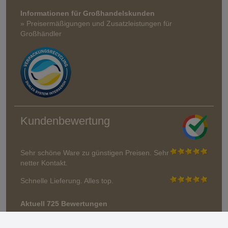
Informationen für Großhandelskunden
» Preisermäßigungen und Zusatzleistungen für
Großhändler
Kundenbewertung
Sehr schöne Ware zu günstigen Preisen. Sehr
netter Kontakt.
Schnelle Lieferung. Alles top.
Aktuell 725 Bewertungen
* Wir überprüfen keine Bewertungen