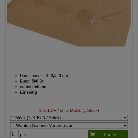
Durchmesser:
2; 2,5; 3 cm
Bund:
500 St.
selbstklebend
Einseitig
1,91 EUR
/ ohne MwSt. (1 Stück)
pck.
Kaufen