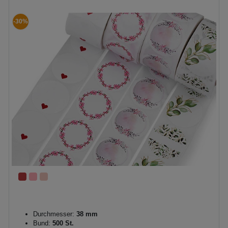
-30%
Durchmesser:
38 mm
Bund:
500 St.