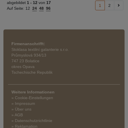
abgebildet
1 -
12
von
17
1
2
Auf Seite:
12
24
48
96
Firmenanschrifft:
Stoklasa textilní galanterie s.r.o.
Průmyslová 934/13
747 23 Bolatice
okres Opava
Tschechische Republik
Weitere Informationen
» Cookie-Einstellungen
» Impressum
» Über uns
» AGB
» Datenschutzrichtlinie
» Reklamation