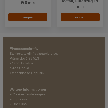
Metall, Durchzug 19
Ø 8 mm
mm
zeigen
zeigen
Firmenanschrifft:
Stoklasa textilní galanterie s.r.o.
Průmyslová 934/13
747 23 Bolatice
okres Opava
Tschechische Republik
Weitere Informationen
» Cookie-Einstellungen
» Impressum
» Über uns