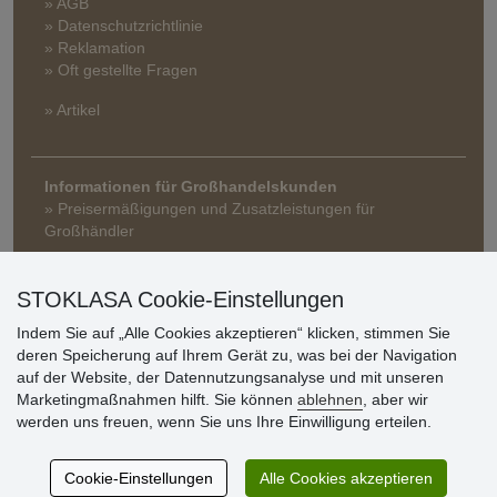
» AGB
» Datenschutzrichtlinie
» Reklamation
» Oft gestellte Fragen
» Artikel
Informationen für Großhandelskunden
» Preisermäßigungen und Zusatzleistungen für
Großhändler
STOKLASA Cookie-Einstellungen
Indem Sie auf „Alle Cookies akzeptieren“ klicken, stimmen Sie
deren Speicherung auf Ihrem Gerät zu, was bei der Navigation
auf der Website, der Datennutzungsanalyse und mit unseren
Marketingmaßnahmen hilft. Sie können
ablehnen
, aber wir
Kundenbewertung
werden uns freuen, wenn Sie uns Ihre Einwilligung erteilen.
Cookie-Einstellungen
Alle Cookies akzeptieren
Sehr schöne Ware zu günstigen Preisen. Sehr