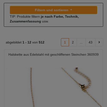
Filtern und sortieren
TIP: Produkte filtern
je nach Farbe, Technik,
Zusammenfassung
usw.
abgebildet
1 -
12
von
512
1
2
...
43
Halskette aus Edelstahl mit geschliffenen Steinchen 360939