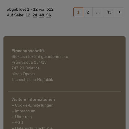
abgebildet
1 -
12
von
512
1
2
...
43
Auf Seite:
12
24
48
96
Firmenanschrifft:
Stoklasa textilní galanterie s.r.o.
Průmyslová 934/13
747 23 Bolatice
okres Opava
Tschechische Republik
Weitere Informationen
» Cookie-Einstellungen
» Impressum
» Über uns
» AGB
» Datenschutzrichtlinie