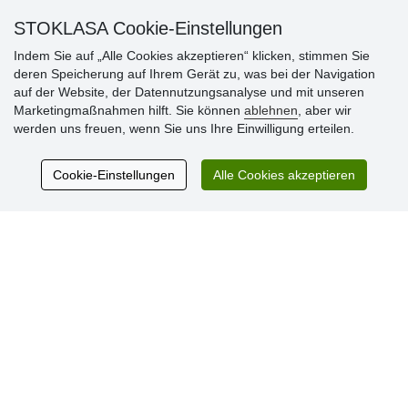
STOKLASA Cookie-Einstellungen
Indem Sie auf „Alle Cookies akzeptieren“ klicken, stimmen Sie
deren Speicherung auf Ihrem Gerät zu, was bei der Navigation
auf der Website, der Datennutzungsanalyse und mit unseren
Marketingmaßnahmen hilft. Sie können
ablehnen
, aber wir
Kundenbewertung
werden uns freuen, wenn Sie uns Ihre Einwilligung erteilen.
Cookie-Einstellungen
Alle Cookies akzeptieren
Sehr schöne Ware zu günstigen Preisen. Sehr
netter Kontakt.
Schnelle Lieferung. Alles top.
Aktuell 725 Bewertungen
* Wir überprüfen keine Bewertungen