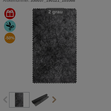
Artikelnummer:
350057_190121_105568
2 grau
-50%