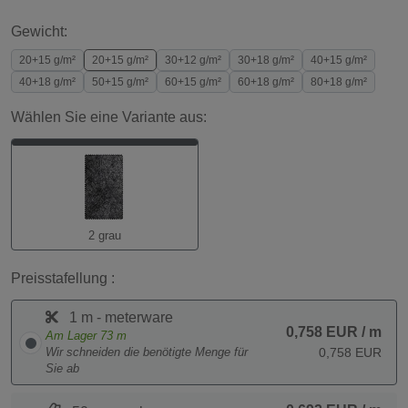
Gewicht:
20+15 g/m²
20+15 g/m²
30+12 g/m²
30+18 g/m²
40+15 g/m²
40+18 g/m²
50+15 g/m²
60+15 g/m²
60+18 g/m²
80+18 g/m²
Wählen Sie eine Variante aus:
2 grau
Preisstafellung :
1 m - meterware
0,758 EUR
/ m
Am Lager
73
m
Wir schneiden die benötigte Menge für
0,758 EUR
Sie ab