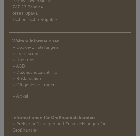
Průmyslová 934/13
747 23 Bolatice
okres Opava
Tschechische Republik
Weitere Informationen
» Cookie-Einstellungen
» Impressum
» Über uns
» AGB
» Datenschutzrichtlinie
» Reklamation
» Oft gestellte Fragen
» Artikel
Informationen für Großhandelskunden
» Preisermäßigungen und Zusatzleistungen für
Großhändler