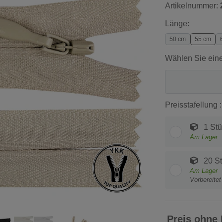
Artikelnummer:
Länge:
50 cm
55 cm
Wählen Sie eine
Preisstafellung :
1 Stü
Am Lager
20 S
Am Lager
Vorbereite
Preis ohne