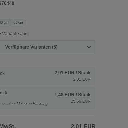
270440
60 cm
65 cm
 Variante aus:
Verfügbare Varianten (5)
2,01 EUR
/ Stück
ck
2,01 EUR
tück
1,48 EUR
/ Stück
29,66 EUR
t aus einer kleineren Packung
 MwSt.
2,01 EUR