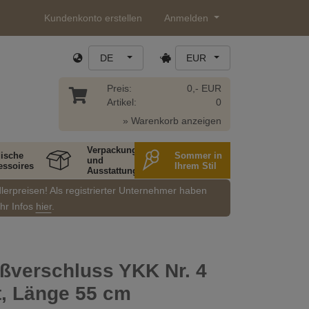
Kundenkonto erstellen
Anmelden
DE
EUR
Preis:
0,- EUR
Artikel:
0
» Warenkorb anzeigen
Verpackung
ische
Sommer in
und
essoires
Ihrem Stil
Ausstattung
dlerpreisen! Als registrierter Unternehmer haben
ehr Infos
hier
.
ißverschluss YKK Nr. 4
t, Länge 55 cm