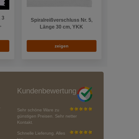
 3
Spiralreißverschluss Nr. 5,
,
Länge 30 cm, YKK
zeigen
Kundenbewertung
r
Sehr schöne Ware zu
günstigen Preisen. Sehr netter
Kontakt.
Schnelle Lieferung. Alles