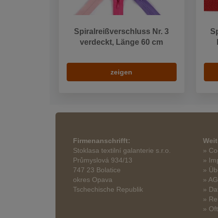
Spiralreißverschluss Nr. 3
Sp
verdeckt, Länge 60 cm
zeigen
Firmenanschrifft:
Weit
Stoklasa textilní galanterie s.r.o.
» Co
Průmyslová 934/13
» Im
747 23 Bolatice
» Üb
okres Opava
» A
Tschechische Republik
» Da
» Re
» Of