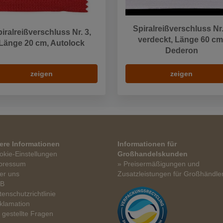
Spiralreißverschluss Nr.
iralreißverschluss Nr. 3,
verdeckt, Länge 60 cm
Länge 20 cm, Autolock
Dederon
zeigen
zeigen
ere Informationen
Informationen für
okie-Einstellungen
Großhandelskunden
pressum
» Preisermäßigungen und
er uns
Zusatzleistungen für Großhändle
GB
tenschutzrichtlinie
klamation
t gestellte Fragen