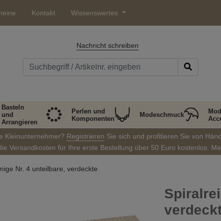
heine
Kontakt
Wissenswertes
Nachricht schreiben
Basteln
Perlen und
Mod
und
Modeschmuck
Komponenten
Acc
Arrangieren
ie Kleinunternehmer?
Registrieren
Sie sich und profitieren Sie von Hän
die Versandkosten für Ihre erste Bestellung über 50 Euro kostenlos. M
mige Nr. 4 unteilbare, verdeckte
Spiralre
verdeck