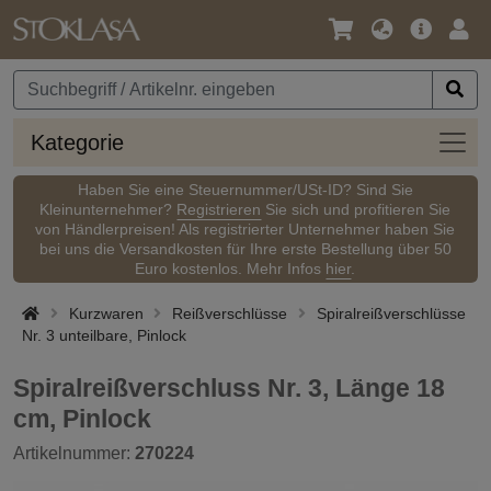
Sprache
Hauptm
Anm
/
Währung
Kateg
Kategorie
Haben Sie eine Steuernummer/USt-ID? Sind Sie
Kleinunternehmer?
Registrieren
Sie sich und profitieren Sie
von Händlerpreisen! Als registrierter Unternehmer haben Sie
bei uns die Versandkosten für Ihre erste Bestellung über 50
Euro kostenlos. Mehr Infos
hier
.
Kurzwaren
Reißverschlüsse
Spiralreißverschlüsse
Nr. 3 unteilbare, Pinlock
Spiralreißverschluss Nr. 3, Länge 18
cm, Pinlock
Artikelnummer:
270224