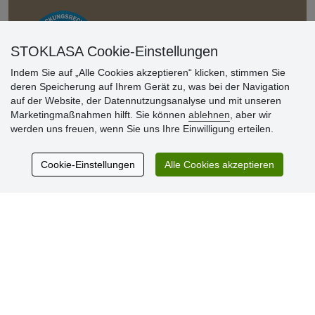
STOKLASA Cookie-Einstellungen
Indem Sie auf „Alle Cookies akzeptieren“ klicken, stimmen Sie
deren Speicherung auf Ihrem Gerät zu, was bei der Navigation
auf der Website, der Datennutzungsanalyse und mit unseren
Kundenbewertung
Marketingmaßnahmen hilft. Sie können
ablehnen
, aber wir
werden uns freuen, wenn Sie uns Ihre Einwilligung erteilen.
Sehr schöne Ware zu günstigen Preisen. Sehr
Cookie-Einstellungen
Alle Cookies akzeptieren
netter Kontakt.
Schnelle Lieferung. Alles top.
Aktuell 725 Bewertungen
* Wir überprüfen keine Bewertungen