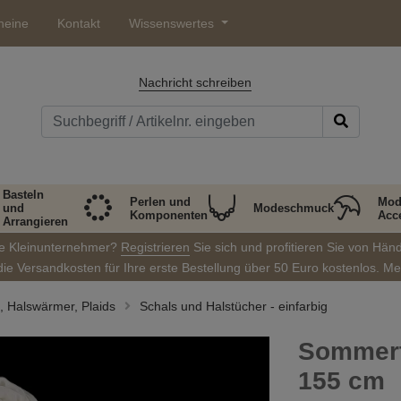
heine
Kontakt
Wissenswertes
Nachricht schreiben
Basteln
Perlen und
Mod
und
Modeschmuck
Komponenten
Acc
Arrangieren
ie Kleinunternehmer?
Registrieren
Sie sich und profitieren Sie von Hän
die Versandkosten für Ihre erste Bestellung über 50 Euro kostenlos. M
, Halswärmer, Plaids
Schals und Halstücher - einfarbig
Sommertu
155 cm