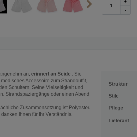
+
-
hr angenehm an,
erinnert an Seide
. Sie
s modisches Accessoire zum Strandoutfit,
Struktur
en Schultern. Seine Vielseitigkeit und
sen, Strandspaziergänge oder einen Abend
Stile
tsächliche Zusammensetzung ist Polyester.
Pflege
 danken Ihnen für
Ihr Verständnis.
Lieferant