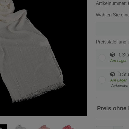
Artikelnummer:
Wählen Sie eine
Preisstafellung :
1 Stü
Am Lager
3 Stü
Am Lager
Vorbereite
Preis ohne