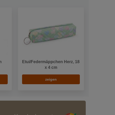
m
Etui/Federmäppchen Herz, 18
x 4 cm
zeigen