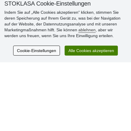
STOKLASA Cookie-Einstellungen
Indem Sie auf „Alle Cookies akzeptieren“ klicken, stimmen Sie
deren Speicherung auf Ihrem Gerät zu, was bei der Navigation
auf der Website, der Datennutzungsanalyse und mit unseren
Kundenbewertung
Marketingmaßnahmen hilft. Sie können
ablehnen
, aber wir
werden uns freuen, wenn Sie uns Ihre Einwilligung erteilen.
Sehr schöne Ware zu günstigen Preisen. Sehr
Cookie-Einstellungen
Alle Cookies akzeptieren
netter Kontakt.
Schnelle Lieferung. Alles top.
Aktuell 725 Bewertungen
* Wir überprüfen keine Bewertungen