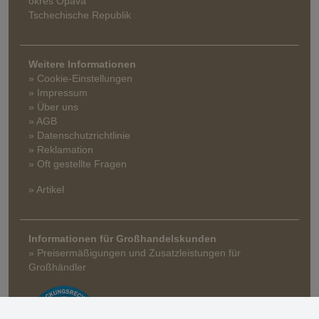
okres Opava
Tschechische Republik
Weitere Informationen
» Cookie-Einstellungen
» Impressum
» Über uns
» AGB
» Datenschutzrichtlinie
» Reklamation
» Oft gestellte Fragen
» Artikel
Informationen für Großhandelskunden
» Preisermäßigungen und Zusatzleistungen für
Großhändler