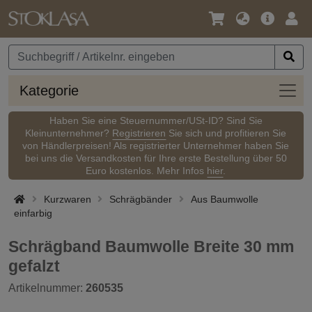
Sprache
Hauptm
Anm
/
Währung
Kateg
Kategorie
Haben Sie eine Steuernummer/USt-ID? Sind Sie
Kleinunternehmer?
Registrieren
Sie sich und profitieren Sie
von Händlerpreisen! Als registrierter Unternehmer haben Sie
bei uns die Versandkosten für Ihre erste Bestellung über 50
Euro kostenlos. Mehr Infos
hier
.
Kurzwaren
Schrägbänder
Aus Baumwolle
einfarbig
Schrägband Baumwolle Breite 30 mm
gefalzt
Artikelnummer:
260535