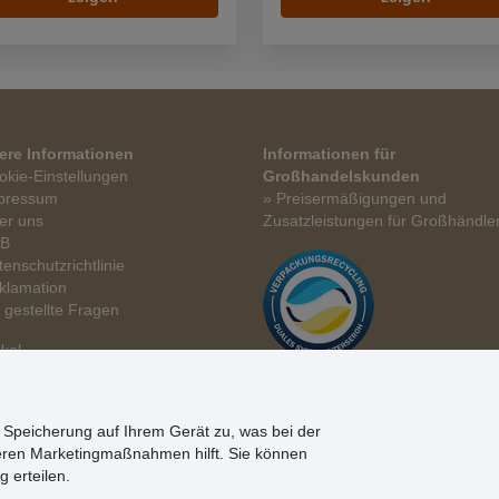
ere Informationen
Informationen für
okie-Einstellungen
Großhandelskunden
pressum
» Preisermäßigungen und
er uns
Zusatzleistungen für Großhändle
GB
tenschutzrichtlinie
klamation
t gestellte Fragen
ikel
n Speicherung auf Ihrem Gerät zu, was bei der
eren Marketingmaßnahmen hilft. Sie können
g erteilen.