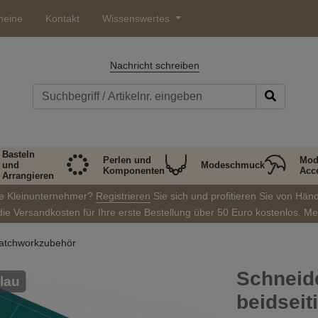
heine
Kontakt
Wissenswertes
Nachricht schreiben
Basteln
Perlen und
Mod
und
Modeschmuck
Komponenten
Acc
Arrangieren
ie Kleinunternehmer?
Registrieren
Sie sich und profitieren Sie von Hän
die Versandkosten für Ihre erste Bestellung über 50 Euro kostenlos. M
atchworkzubehör
Schneid
lau
beidseit