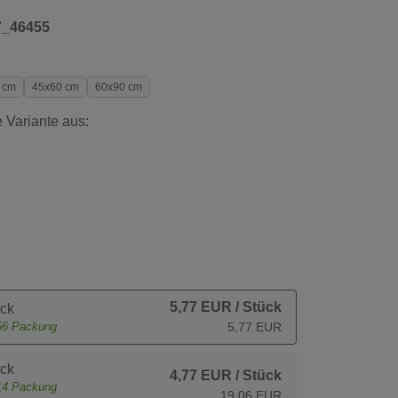
7_46455
 cm
45x60 cm
60x90 cm
 Variante aus:
5,77 EUR
/ Stück
ck
56
Packung
5,77 EUR
ck
4,77 EUR
/ Stück
14
Packung
19,06 EUR