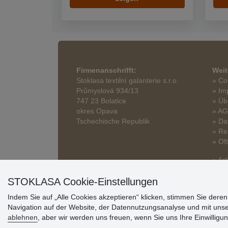
Firmenanschrifft:
Weit
Stoklasa textilní galanterie s.r.o.
» Co
Průmyslová 934/13
» Im
747 23 Bolatice
» Üb
okres Opava
» A
Tschechische Republik
» Da
» Re
» Of
» Art
STOKLASA Cookie-Einstellungen
Indem Sie auf „Alle Cookies akzeptieren“ klicken, stimmen Sie dere
Navigation auf der Website, der Datennutzungsanalyse und mit uns
ablehnen
, aber wir werden uns freuen, wenn Sie uns Ihre Einwilligun