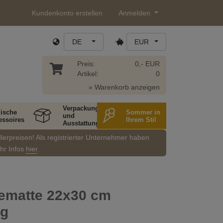
Kundenkonto erstellen
Anmelden
DE
EUR
Preis:
0,- EUR
Artikel:
0
» Warenkorb anzeigen
Verpackung
ische
Sommer in
und
essoires
Ihrem Stil
Ausstattung
dlerpreisen! Als registrierter Unternehmer haben
ehr Infos
hier
.
ematte 22x30 cm
ig