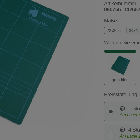
Artikelnummer:
080766_14268
Maße:
22x30 cm
30x45
Wählen Sie eine
grün-blau
Preisstafellung :
1 Stü
Am Lager
4 Stü
Am Lager