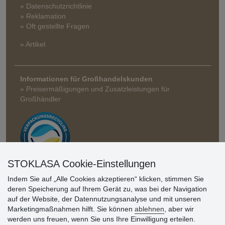
» Datenschutzrichtlinie
» Reklamation
» Oft gestellte Fragen
» Artikel
Informationen für Großhandelskunden
» Preisermäßigungen und Zusatzleistungen für
Großhändler
STOKLASA Cookie-Einstellungen
Indem Sie auf „Alle Cookies akzeptieren“ klicken, stimmen Sie
Kundenbewertung
deren Speicherung auf Ihrem Gerät zu, was bei der Navigation
auf der Website, der Datennutzungsanalyse und mit unseren
Marketingmaßnahmen hilft. Sie können
ablehnen
, aber wir
Sehr schöne Ware zu günstigen Preisen. Sehr
werden uns freuen, wenn Sie uns Ihre Einwilligung erteilen.