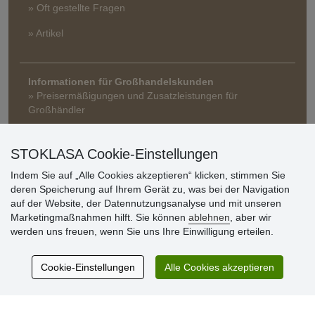
» Oft gestellte Fragen
» Artikel
Informationen für Großhandelskunden
» Preisermäßigungen und Zusatzleistungen für
Großhändler
STOKLASA Cookie-Einstellungen
Indem Sie auf „Alle Cookies akzeptieren“ klicken, stimmen Sie
deren Speicherung auf Ihrem Gerät zu, was bei der Navigation
auf der Website, der Datennutzungsanalyse und mit unseren
Marketingmaßnahmen hilft. Sie können
ablehnen
, aber wir
Kundenbewertung
werden uns freuen, wenn Sie uns Ihre Einwilligung erteilen.
Cookie-Einstellungen
Alle Cookies akzeptieren
Sehr schöne Ware zu günstigen Preisen. Sehr
netter Kontakt.
Schnelle Lieferung. Alles top.