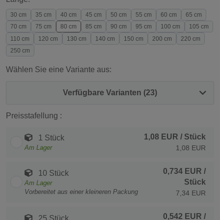
30 cm
35 cm
40 cm
45 cm
50 cm
55 cm
60 cm
65 cm
70 cm
75 cm
80 cm
85 cm
90 cm
95 cm
100 cm
105 cm
110 cm
120 cm
130 cm
140 cm
150 cm
200 cm
220 cm
250 cm
Wählen Sie eine Variante aus:
Verfügbare Varianten (23)
Preisstafellung :
1,08 EUR
/ Stück
1 Stück
Am Lager
1,08 EUR
0,734 EUR
/
10 Stück
Stück
Am Lager
Vorbereitet aus einer kleineren Packung
7,34 EUR
0,542 EUR
/
25 Stück