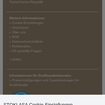
Tschechische Republik
Weitere Informationen
» Cookie-Einstellungen
» Impressum
» Über uns
» AGB
» Datenschutzrichtlinie
» Reklamation
» Oft gestellte Fragen
» Artikel
Informationen für Großhandelskunden
» Preisermäßigungen und Zusatzleistungen für
Großhändler
STOKLASA Cookie-Einstellungen