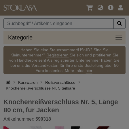
Sprache
Hauptm
Anm
/
Währung
Kateg
Kategorie
Haben Sie eine Steuernummer/USt-ID? Sind Sie
Kleinunternehmer?
Registrieren
Sie sich und profitieren Sie
von Händlerpreisen! Als registrierter Unternehmer haben Sie
bei uns die Versandkosten für Ihre erste Bestellung über 50
Euro kostenlos. Mehr Infos
hier
.
Kurzwaren
Reißverschlüsse
Knochenreißverschlüsse Nr. 5 teilbare
Knochenreißverschluss Nr. 5, Länge
80 cm, für Jacken
Artikelnummer:
590318