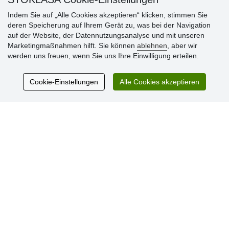
Indem Sie auf „Alle Cookies akzeptieren“ klicken, stimmen Sie
deren Speicherung auf Ihrem Gerät zu, was bei der Navigation
auf der Website, der Datennutzungsanalyse und mit unseren
Kundenbewertung
Marketingmaßnahmen hilft. Sie können
ablehnen
, aber wir
werden uns freuen, wenn Sie uns Ihre Einwilligung erteilen.
Sehr schöne Ware zu günstigen Preisen. Sehr
Cookie-Einstellungen
Alle Cookies akzeptieren
netter Kontakt.
Schnelle Lieferung. Alles top.
Aktuell 725 Bewertungen
* Wir überprüfen keine Bewertungen