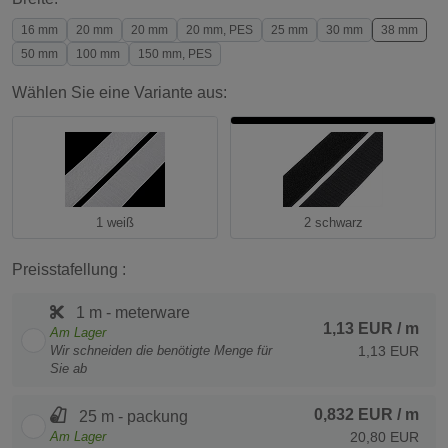
16 mm
20 mm
20 mm
20 mm, PES
25 mm
30 mm
38 mm
50 mm
100 mm
150 mm, PES
Wählen Sie eine Variante aus:
1 weiß
2 schwarz
Preisstafellung :
1 m - meterware
1,13 EUR
/ m
Am Lager
Wir schneiden die benötigte Menge für
1,13 EUR
Sie ab
0,832 EUR
/ m
25 m - packung
Am Lager
20,80 EUR