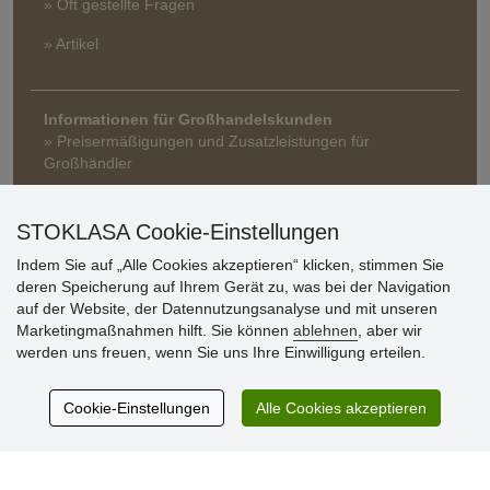
» Oft gestellte Fragen
» Artikel
Informationen für Großhandelskunden
» Preisermäßigungen und Zusatzleistungen für
Großhändler
STOKLASA Cookie-Einstellungen
Indem Sie auf „Alle Cookies akzeptieren“ klicken, stimmen Sie
deren Speicherung auf Ihrem Gerät zu, was bei der Navigation
auf der Website, der Datennutzungsanalyse und mit unseren
Marketingmaßnahmen hilft. Sie können
ablehnen
, aber wir
Kundenbewertung
werden uns freuen, wenn Sie uns Ihre Einwilligung erteilen.
Cookie-Einstellungen
Alle Cookies akzeptieren
Sehr schöne Ware zu günstigen Preisen. Sehr
netter Kontakt.
Schnelle Lieferung. Alles top.