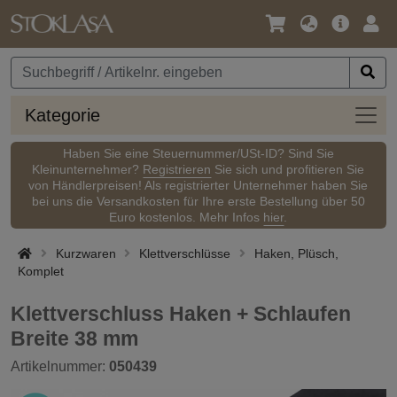
Sprache
Hauptm
Anm
/
Währung
Kateg
Kategorie
Haben Sie eine Steuernummer/USt-ID? Sind Sie
Kleinunternehmer?
Registrieren
Sie sich und profitieren Sie
von Händlerpreisen! Als registrierter Unternehmer haben Sie
bei uns die Versandkosten für Ihre erste Bestellung über 50
Euro kostenlos. Mehr Infos
hier
.
Kurzwaren
Klettverschlüsse
Haken, Plüsch,
Komplet
Klettverschluss Haken + Schlaufen
Breite 38 mm
Artikelnummer:
050439