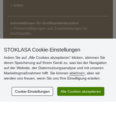
» Artikel
Informationen für Großhandelskunden
» Preisermäßigungen und Zusatzleistungen für
Großhändler
STOKLASA Cookie-Einstellungen
Indem Sie auf „Alle Cookies akzeptieren“ klicken, stimmen Sie
deren Speicherung auf Ihrem Gerät zu, was bei der Navigation
auf der Website, der Datennutzungsanalyse und mit unseren
Marketingmaßnahmen hilft. Sie können
ablehnen
, aber wir
Kundenbewertung
werden uns freuen, wenn Sie uns Ihre Einwilligung erteilen.
Cookie-Einstellungen
Alle Cookies akzeptieren
Sehr schöne Ware zu günstigen Preisen. Sehr
netter Kontakt.
Schnelle Lieferung. Alles top.