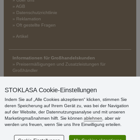
» AGB
» Datenschutzrichtlinie
» Reklamation
» Oft gestellte Fragen
» Artikel
Informationen für Großhandelskunden
» Preisermäßigungen und Zusatzleistungen für
Großhändler
STOKLASA Cookie-Einstellungen
Indem Sie auf „Alle Cookies akzeptieren“ klicken, stimmen Sie
deren Speicherung auf Ihrem Gerät zu, was bei der Navigation
auf der Website, der Datennutzungsanalyse und mit unseren
Marketingmaßnahmen hilft. Sie können
ablehnen
, aber wir
Kundenbewertung
werden uns freuen, wenn Sie uns Ihre Einwilligung erteilen.