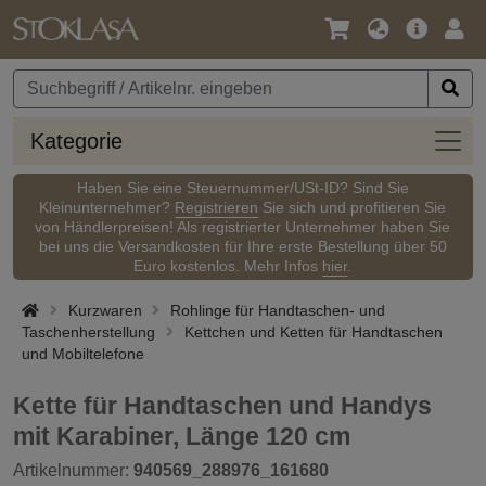
Sprache
Hauptm
Anm
/
Währung
Kateg
Kategorie
Haben Sie eine Steuernummer/USt-ID? Sind Sie
Kleinunternehmer?
Registrieren
Sie sich und profitieren Sie
von Händlerpreisen! Als registrierter Unternehmer haben Sie
bei uns die Versandkosten für Ihre erste Bestellung über 50
Euro kostenlos. Mehr Infos
hier
.
Kurzwaren
Rohlinge für Handtaschen- und
Taschenherstellung
Kettchen und Ketten für Handtaschen
und Mobiltelefone
Kette für Handtaschen und Handys
mit Karabiner, Länge 120 cm
Artikelnummer:
940569_288976_161680