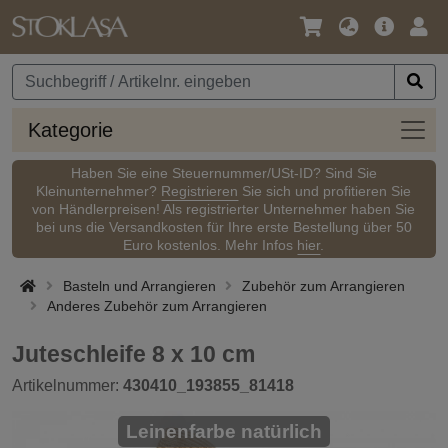
Sprache
Hauptm
Anm
/
Währung
Kateg
Kategorie
Haben Sie eine Steuernummer/USt-ID? Sind Sie
Kleinunternehmer?
Registrieren
Sie sich und profitieren Sie
von Händlerpreisen! Als registrierter Unternehmer haben Sie
bei uns die Versandkosten für Ihre erste Bestellung über 50
Euro kostenlos. Mehr Infos
hier
.
Basteln und Arrangieren
Zubehör zum Arrangieren
Anderes Zubehör zum Arrangieren
Juteschleife 8 x 10 cm
Artikelnummer:
430410_193855_81418
Leinenfarbe natürlich