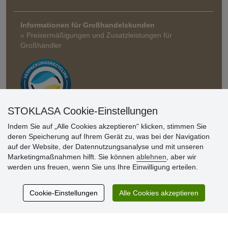
Informationen für Großhandelskunden
» Preisermäßigungen und Zusatzleistungen für
Großhändler
STOKLASA Cookie-Einstellungen
Indem Sie auf „Alle Cookies akzeptieren“ klicken, stimmen Sie
Kundenbewertung
deren Speicherung auf Ihrem Gerät zu, was bei der Navigation
auf der Website, der Datennutzungsanalyse und mit unseren
Marketingmaßnahmen hilft. Sie können
ablehnen
, aber wir
Sehr schöne Ware zu günstigen Preisen. Sehr
werden uns freuen, wenn Sie uns Ihre Einwilligung erteilen.
netter Kontakt.
Schnelle Lieferung. Alles top.
Cookie-Einstellungen
Alle Cookies akzeptieren
Aktuell 725 Bewertungen
* Wir überprüfen keine Bewertungen