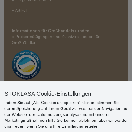
» Artikel
Informationen für Großhandelskunden
» Preisermäßigungen und Zusatzleistungen für
Großhändler
Kundenbewertung
STOKLASA Cookie-Einstellungen
Indem Sie auf „Alle Cookies akzeptieren“ klicken, stimmen Sie
deren Speicherung auf Ihrem Gerät zu, was bei der Navigation auf
Sehr schöne Ware zu günstigen Preisen. Sehr
der Website, der Datennutzungsanalyse und mit unseren
netter Kontakt.
Marketingmaßnahmen hilft. Sie können
ablehnen
, aber wir werden
uns freuen, wenn Sie uns Ihre Einwilligung erteilen.
Schnelle Lieferung. Alles top.