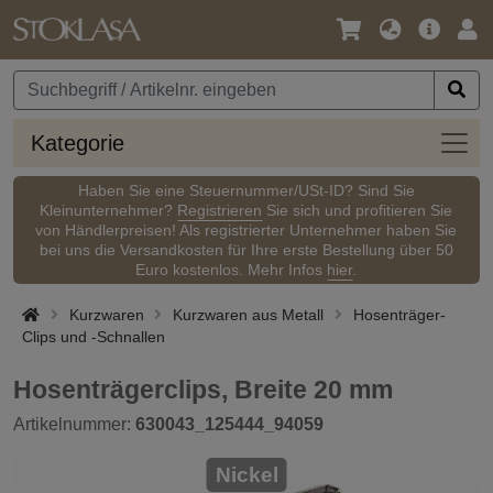
Sprache
Hauptm
An
/
Währung
Kateg
Kategorie
Haben Sie eine Steuernummer/USt-ID? Sind Sie
Kleinunternehmer?
Registrieren
Sie sich und profitieren Sie
von Händlerpreisen! Als registrierter Unternehmer haben Sie
bei uns die Versandkosten für Ihre erste Bestellung über 50
Euro kostenlos. Mehr Infos
hier
.
Kurzwaren
Kurzwaren aus Metall
Hosenträger-
Clips und -Schnallen
Hosenträgerclips, Breite 20 mm
Artikelnummer:
630043_125444_94059
Nickel