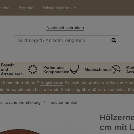
heine
Kontakt
Wissenswertes
Nachricht schreiben
Basteln
Perlen und
Mod
und
Modeschmuck
Komponenten
Acc
Arrangieren
ie Kleinunternehmer?
Registrieren
Sie sich und profitieren Sie von Hän
die Versandkosten für Ihre erste Bestellung über 50 Euro kostenlos. M
nd Taschenherstellung
Taschenhenkel
Hölzerne
cm mit 