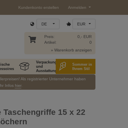
Kundenkonto erstellen
Anmelden
DE
EUR
Preis:
0,- EUR
Artikel:
0
» Warenkorb anzeigen
Verpackung
ische
Sommer in
und
essoires
Ihrem Stil
Ausstattung
dlerpreisen! Als registrierter Unternehmer haben
ehr Infos
hier
.
 Taschengriffe 15 x 22
Löchern