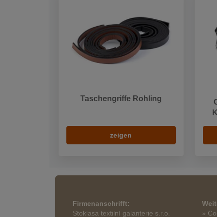
Taschengriffe Rohling
K
zeigen
Firmenanschrifft:
Weit
Stoklasa textilní galanterie s.r.o.
» Co