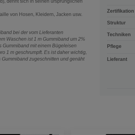
nd), dehnt sich in seinen ursprünglichen
Zertifikation
ille von Hosen, Kleidern, Jacken usw.
Struktur
band bei der vom Lieferanten
Techniken
em Waschen ist 1 m Gummiband um 2%
as Gummiband mit einem Bügeleisen
Pflege
o 1 m geschrumpft. Es ist daher wichtig,
as Gummiband zugeschnitten und genäht
Lieferant