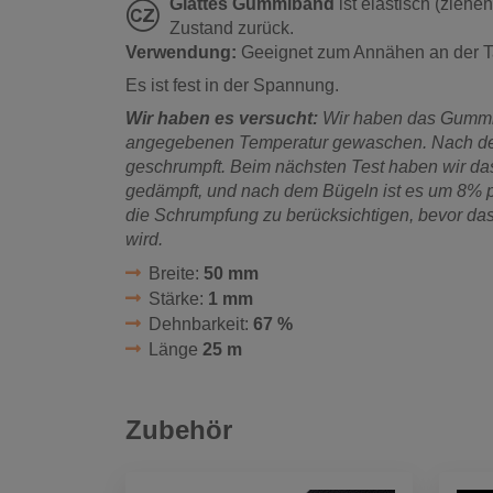
Glattes Gummiband
ist elastisch (ziehe
Zustand zurück.
Verwendung:
Geeignet zum Annähen an der Ta
Es ist fest in der Spannung.
Wir haben es versucht:
Wir haben das Gummi
angegebenen Temperatur gewaschen. Nach d
geschrumpft. Beim nächsten Test haben wir d
gedämpft, und nach dem Bügeln ist es um 8% pr
die Schrumpfung zu berücksichtigen, bevor d
wird.
Breite:
50 mm
Stärke:
1 mm
Dehnbarkeit:
67 %
Länge
25 m
Zubehör