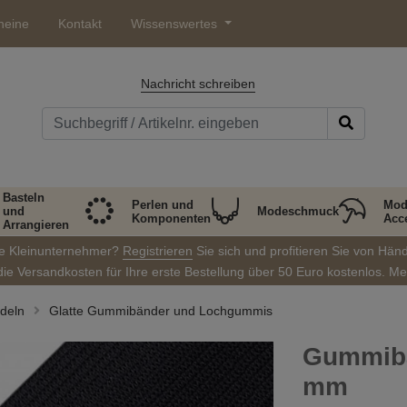
heine
Kontakt
Wissenswertes
Nachricht schreiben
Basteln
Perlen und
Mod
und
Modeschmuck
Komponenten
Acc
Arrangieren
ie Kleinunternehmer?
Registrieren
Sie sich und profitieren Sie von Hän
die Versandkosten für Ihre erste Bestellung über 50 Euro kostenlos. M
deln
Glatte Gummibänder und Lochgummis
Gummiba
mm