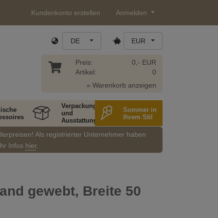
Kundenkonto erstellen
Anmelden
DE
EUR
Preis:
0,- EUR
Artikel:
0
» Warenkorb anzeigen
Verpackung
ische
Sommer in
und
essoires
Ihrem Stil
Ausstattung
dlerpreisen! Als registrierter Unternehmer haben
ehr Infos
hier
.
nd gewebt, Breite 50