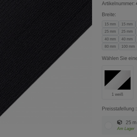
Artikelnummer:
Breite:
15 mm
15 mm
25 mm
25 mm
40 mm
40 mm
80 mm
100 mm
Wählen Sie eine
1 weiß
Preisstafellung :
25 m
Am Lager