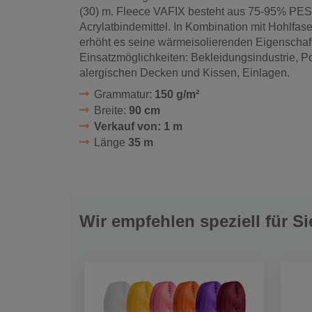
(30) m. Fleece VAFIX besteht aus 75-95% PE
Acrylatbindemittel. In Kombination mit Hohlfas
erhöht es seine wärmeisolierenden Eigenscha
Einsatzmöglichkeiten: Bekleidungsindustrie, Pol
alergischen Decken und Kissen, Einlagen.
Grammatur:
150 g/m²
Breite:
90 cm
Verkauf von: 1 m
Länge
35 m
Wir empfehlen speziell für Si