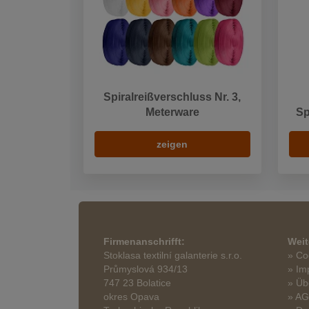
Spiralreißverschluss Nr. 3,
Meterware
Sp
zeigen
Firmenanschrifft:
Weit
Stoklasa textilní galanterie s.r.o.
» Co
Průmyslová 934/13
» Im
747 23 Bolatice
» Üb
okres Opava
» A