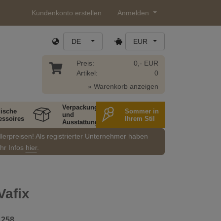
Kundenkonto erstellen
Anmelden
DE
EUR
Preis:
0,- EUR
Artikel:
0
» Warenkorb anzeigen
Verpackung
ische
Sommer in
und
essoires
Ihrem Stil
Ausstattung
dlerpreisen! Als registrierter Unternehmer haben
ehr Infos
hier
.
Vafix
_258