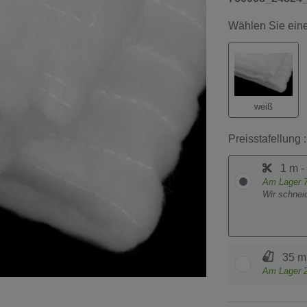
Wählen Sie eine
weiß
Preisstafellung :
1 m -
Am Lager
Wir schnei
35 m
Am Lager