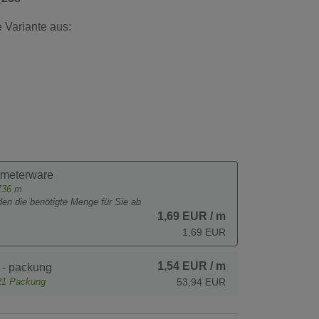
 Variante aus:
 meterware
736
m
den die benötigte Menge für Sie ab
1,69 EUR
/ m
1,69 EUR
1,54 EUR
/ m
 - packung
21
Packung
53,94 EUR