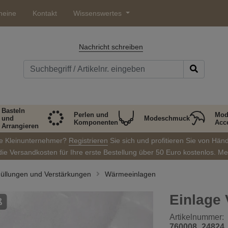
heine
Kontakt
Wissenswertes
Nachricht schreiben
Basteln
Perlen und
Mod
und
Modeschmuck
Komponenten
Acc
Arrangieren
ie Kleinunternehmer?
Registrieren
Sie sich und profitieren Sie von Hän
die Versandkosten für Ihre erste Bestellung über 50 Euro kostenlos. M
, Füllungen und Verstärkungen
Wärmeeinlagen
Einlage 
ß
Artikelnummer:
760008_24824