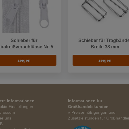
Schieber für
Schieber für Tragbänd
iralreißverschlüsse Nr. 5
Breite 38 mm
zeigen
zeigen
ere Informationen
Informationen für
okie-Einstellungen
Großhandelskunden
pressum
» Preisermäßigungen und
er uns
Zusatzleistungen für Großhändle
GB