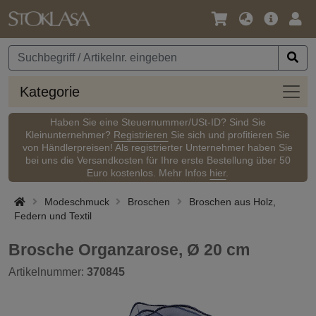
Sprache
Hauptm
Anm
/
Währung
Kateg
Kategorie
Haben Sie eine Steuernummer/USt-ID? Sind Sie
Kleinunternehmer?
Registrieren
Sie sich und profitieren Sie
von Händlerpreisen! Als registrierter Unternehmer haben Sie
bei uns die Versandkosten für Ihre erste Bestellung über 50
Euro kostenlos. Mehr Infos
hier
.
Modeschmuck
Broschen
Broschen aus Holz,
Federn und Textil
Brosche Organzarose, Ø 20 cm
Artikelnummer:
370845