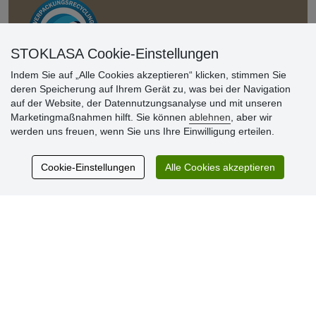
STOKLASA Cookie-Einstellungen
Indem Sie auf „Alle Cookies akzeptieren“ klicken, stimmen Sie
deren Speicherung auf Ihrem Gerät zu, was bei der Navigation
Kundenbewertung
auf der Website, der Datennutzungsanalyse und mit unseren
Marketingmaßnahmen hilft. Sie können
ablehnen
, aber wir
werden uns freuen, wenn Sie uns Ihre Einwilligung erteilen.
Sehr schöne Ware zu günstigen Preisen. Sehr
netter Kontakt.
Cookie-Einstellungen
Alle Cookies akzeptieren
Schnelle Lieferung. Alles top.
Aktuell 725 Bewertungen
* Wir überprüfen keine Bewertungen