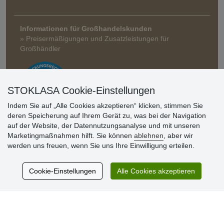
Informationen für Großhandelskunden
» Preisermäßigungen und Zusatzleistungen für
Großhändler
STOKLASA Cookie-Einstellungen
Indem Sie auf „Alle Cookies akzeptieren“ klicken, stimmen Sie
deren Speicherung auf Ihrem Gerät zu, was bei der Navigation
auf der Website, der Datennutzungsanalyse und mit unseren
Kundenbewertung
Marketingmaßnahmen hilft. Sie können
ablehnen
, aber wir
werden uns freuen, wenn Sie uns Ihre Einwilligung erteilen.
Sehr schöne Ware zu günstigen Preisen. Sehr
Cookie-Einstellungen
Alle Cookies akzeptieren
netter Kontakt.
Schnelle Lieferung. Alles top.
Aktuell 725 Bewertungen