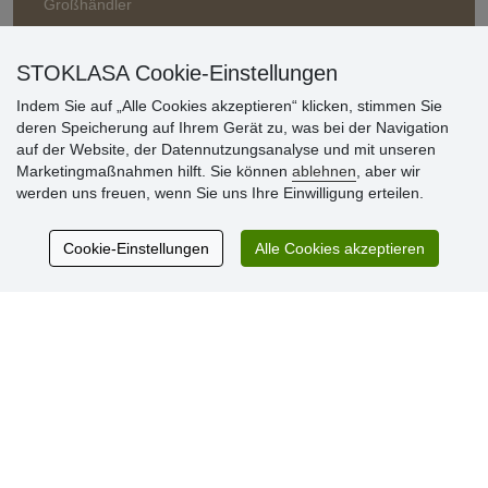
Großhändler
STOKLASA Cookie-Einstellungen
Indem Sie auf „Alle Cookies akzeptieren“ klicken, stimmen Sie
deren Speicherung auf Ihrem Gerät zu, was bei der Navigation
auf der Website, der Datennutzungsanalyse und mit unseren
Marketingmaßnahmen hilft. Sie können
ablehnen
, aber wir
Kundenbewertung
werden uns freuen, wenn Sie uns Ihre Einwilligung erteilen.
Cookie-Einstellungen
Alle Cookies akzeptieren
Sehr schöne Ware zu günstigen Preisen. Sehr
netter Kontakt.
Schnelle Lieferung. Alles top.
Aktuell 725 Bewertungen
* Wir überprüfen keine Bewertungen