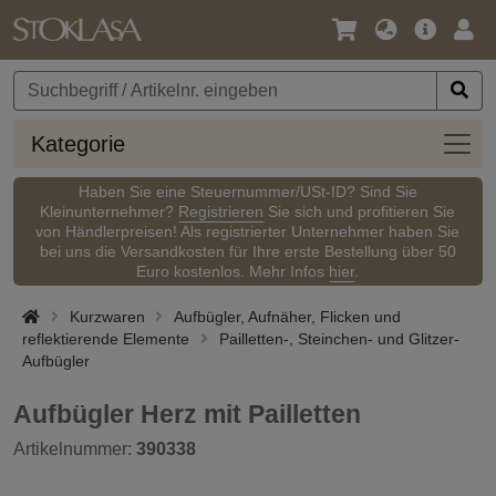
Sprache
Hauptm
Anm
/
Währung
Kateg
Kategorie
Haben Sie eine Steuernummer/USt-ID? Sind Sie
Kleinunternehmer?
Registrieren
Sie sich und profitieren Sie
von Händlerpreisen! Als registrierter Unternehmer haben Sie
bei uns die Versandkosten für Ihre erste Bestellung über 50
Euro kostenlos. Mehr Infos
hier
.
Kurzwaren
Aufbügler, Aufnäher, Flicken und
reflektierende Elemente
Pailletten-, Steinchen- und Glitzer-
Aufbügler
Aufbügler Herz mit Pailletten
Artikelnummer:
390338