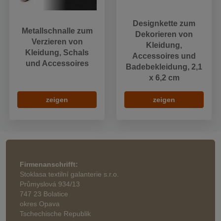
Designkette zum
Metallschnalle zum
Dekorieren von
Verzieren von
Kleidung,
Kleidung, Schals
Accessoires und
und Accessoires
Badebekleidung, 2,1
x 6,2 cm
zeigen
zeigen
Firmenanschrifft:
Stoklasa textilní galanterie s.r.o.
Průmyslová 934/13
747 23 Bolatice
okres Opava
Tschechische Republik