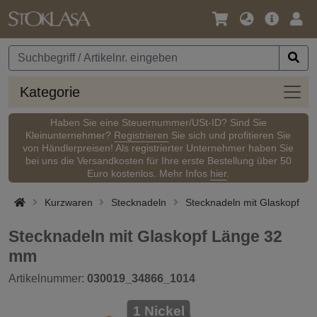
Sprache
Hauptm
Anm
/
Währung
Kateg
Kategorie
Haben Sie eine Steuernummer/USt-ID? Sind Sie
Kleinunternehmer?
Registrieren
Sie sich und profitieren Sie
von Händlerpreisen! Als registrierter Unternehmer haben Sie
bei uns die Versandkosten für Ihre erste Bestellung über 50
Euro kostenlos. Mehr Infos
hier
.
Kurzwaren
Stecknadeln
Stecknadeln mit Glaskopf
Stecknadeln mit Glaskopf Länge 32
mm
Artikelnummer:
030019_34866_1014
1 Nickel