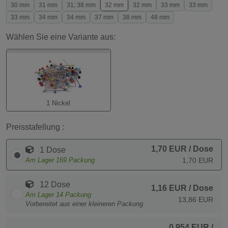
30 mm
31 mm
31; 38 mm
32 mm
32 mm
33 mm
33 mm
33 mm
34 mm
34 mm
37 mm
38 mm
48 mm
Wählen Sie eine Variante aus:
1 Nickel
Preisstafellung :
1,70 EUR
/ Dose
1 Dose
Am Lager
169
Packung
1,70 EUR
12 Dose
1,16 EUR
/ Dose
Am Lager
14
Packung
13,86 EUR
Vorbereitet aus einer kleineren Packung
0,954 EUR
/