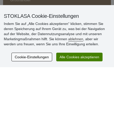
Großhändler
STOKLASA Cookie-Einstellungen
Indem Sie auf „Alle Cookies akzeptieren“ klicken, stimmen Sie
deren Speicherung auf Ihrem Gerät zu, was bei der Navigation
auf der Website, der Datennutzungsanalyse und mit unseren
Marketingmaßnahmen hilft. Sie können
ablehnen
, aber wir
Kundenbewertung
werden uns freuen, wenn Sie uns Ihre Einwilligung erteilen.
Cookie-Einstellungen
Alle Cookies akzeptieren
Sehr schöne Ware zu günstigen Preisen. Sehr
netter Kontakt.
Schnelle Lieferung. Alles top.
Aktuell 725 Bewertungen
* Wir überprüfen keine Bewertungen