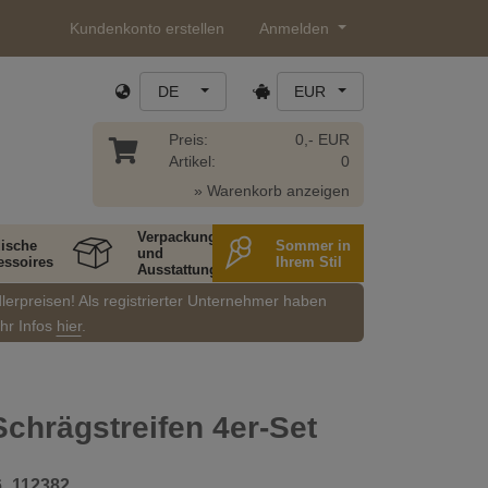
Kundenkonto erstellen
Anmelden
DE
EUR
Preis:
0,- EUR
Artikel:
0
» Warenkorb anzeigen
Verpackung
ische
Sommer in
und
essoires
Ihrem Stil
Ausstattung
dlerpreisen! Als registrierter Unternehmer haben
ehr Infos
hier
.
Schrägstreifen 4er-Set
6_112382