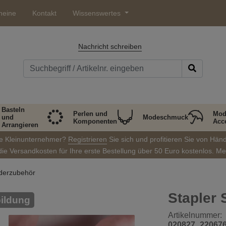
heine
Kontakt
Wissenswertes
Nachricht schreiben
Basteln
Perlen und
Mod
und
Modeschmuck
Komponenten
Acc
Arrangieren
ie Kleinunternehmer?
Registrieren
Sie sich und profitieren Sie von Hän
die Versandkosten für Ihre erste Bestellung über 50 Euro kostenlos. M
derzubehör
Stapler 
ildung
Artikelnummer:
020827_22067