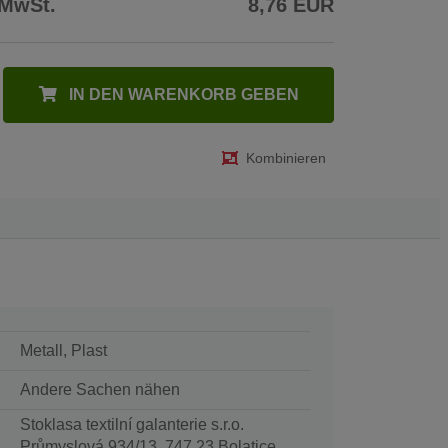
 MwSt.
8,76 EUR
IN DEN WARENKORB GEBEN
Kombinieren
Metall, Plast
Andere Sachen nähen
Stoklasa textilní galanterie s.r.o.
Průmyslová 934/13, 747 23 Bolatice,