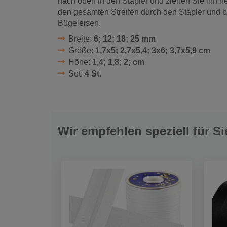
nach oben in den Stapler und ziehen Sie ihn he
den gesamten Streifen durch den Stapler und bü
Bügeleisen.
Breite:
6; 12; 18; 25 mm
Größe:
1,7x5; 2,7x5,4; 3x6; 3,7x5,9 cm
Höhe:
1,4; 1,8; 2; cm
Set:
4 St.
Wir empfehlen speziell für Si