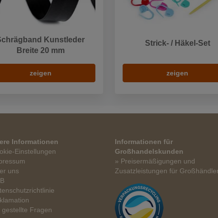
Schrägband Kunstleder
Strick- / Häkel-Set
Breite 20 mm
zeigen
zeigen
ere Informationen
Informationen für
okie-Einstellungen
Großhandelskunden
pressum
» Preisermäßigungen und
er uns
Zusatzleistungen für Großhändle
GB
tenschutzrichtlinie
klamation
t gestellte Fragen