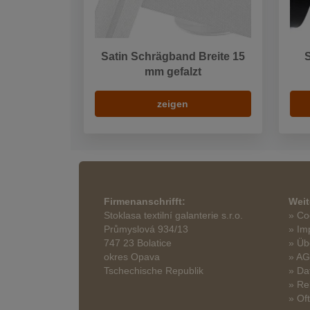
Satin Schrägband Breite 15
mm gefalzt
zeigen
Firmenanschrifft:
Weit
Stoklasa textilní galanterie s.r.o.
» Co
Průmyslová 934/13
» Im
747 23 Bolatice
» Üb
okres Opava
» A
Tschechische Republik
» Da
» Re
» Of