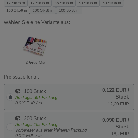
12 Stk./8 m
12 Stk./8 m
36 Stk./8 m
50 Stk./8 m
50 Stk./8 m
100 Stk./8 m
100 Stk./8 m
100 Stk./8 m
Wählen Sie eine Variante aus:
2 Grus Mix
Preisstafellung :
0,122 EUR
/
100 Stück
Stück
Am Lager
391
Packung
0.015 EUR / m
12,20 EUR
200 Stück
0,090 EUR
/
Am Lager
195
Packung
Stück
Vorbereitet aus einer kleineren Packung
18,- EUR
0.011 EUR / m