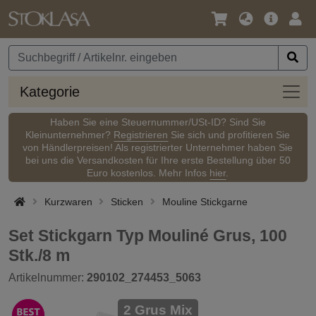
Sprache
Hauptm
Anm
/
Währung
Kateg
Kategorie
Haben Sie eine Steuernummer/USt-ID? Sind Sie
Kleinunternehmer?
Registrieren
Sie sich und profitieren Sie
von Händlerpreisen! Als registrierter Unternehmer haben Sie
bei uns die Versandkosten für Ihre erste Bestellung über 50
Euro kostenlos. Mehr Infos
hier
.
Kurzwaren
Sticken
Mouline Stickgarne
Set Stickgarn Typ Mouliné Grus, 100
Stk./8 m
Artikelnummer:
290102_274453_5063
2 Grus Mix