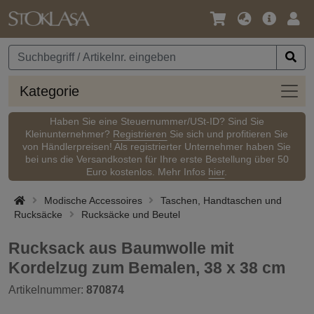
Sprache
Hauptm
Anm
/
Währung
Kateg
Kategorie
Haben Sie eine Steuernummer/USt-ID? Sind Sie
Kleinunternehmer?
Registrieren
Sie sich und profitieren Sie
von Händlerpreisen! Als registrierter Unternehmer haben Sie
bei uns die Versandkosten für Ihre erste Bestellung über 50
Euro kostenlos. Mehr Infos
hier
.
Modische Accessoires
Taschen, Handtaschen und
Rucksäcke
Rucksäcke und Beutel
Rucksack aus Baumwolle mit
Kordelzug zum Bemalen, 38 x 38 cm
Artikelnummer:
870874