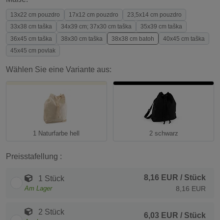
13x22 cm pouzdro
17x12 cm pouzdro
23,5x14 cm pouzdro
33x38 cm taška
34x39 cm; 37x30 cm taška
35x39 cm taška
36x45 cm taška
38x30 cm taška
38x38 cm batoh
40x45 cm taška
45x45 cm povlak
Wählen Sie eine Variante aus:
1 Naturfarbe hell
2 schwarz
Preisstafellung :
8,16 EUR
/ Stück
1 Stück
Am Lager
8,16 EUR
2 Stück
6,03 EUR
/ Stück