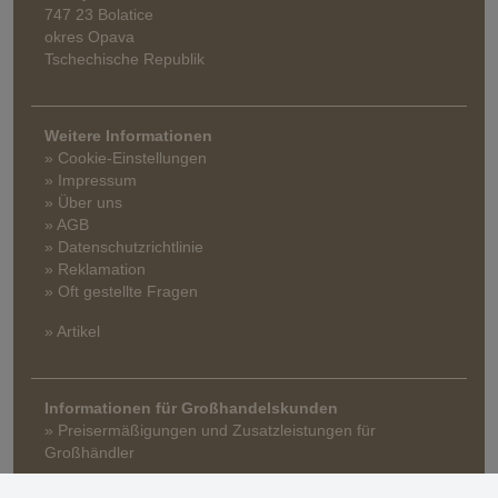
747 23 Bolatice
okres Opava
Tschechische Republik
Weitere Informationen
» Cookie-Einstellungen
» Impressum
» Über uns
» AGB
» Datenschutzrichtlinie
» Reklamation
» Oft gestellte Fragen
» Artikel
Informationen für Großhandelskunden
» Preisermäßigungen und Zusatzleistungen für
Großhändler