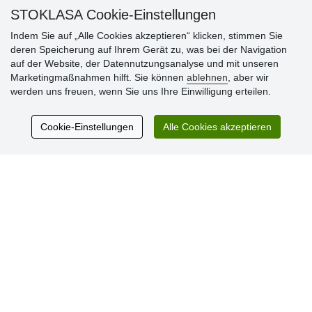
STOKLASA Cookie-Einstellungen
Indem Sie auf „Alle Cookies akzeptieren“ klicken, stimmen Sie
deren Speicherung auf Ihrem Gerät zu, was bei der Navigation
auf der Website, der Datennutzungsanalyse und mit unseren
Marketingmaßnahmen hilft. Sie können
ablehnen
, aber wir
Kundenbewertung
werden uns freuen, wenn Sie uns Ihre Einwilligung erteilen.
Cookie-Einstellungen
Alle Cookies akzeptieren
Sehr schöne Ware zu günstigen Preisen. Sehr
netter Kontakt.
Schnelle Lieferung. Alles top.
Aktuell 725 Bewertungen
* Wir überprüfen keine Bewertungen