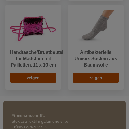
Handtasche/Brustbeutel
Antibakterielle
für Mädchen mit
Unisex-Socken aus
Pailletten, 11 x 10 cm
Baumwolle
zeigen
zeigen
Firmenanschrifft:
Stoklasa textilní galanterie s.r.o.
Průmyslová 934/13