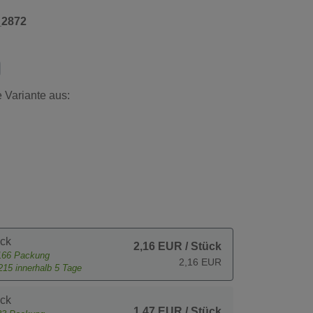
_2872
 Variante aus:
ck
2,16 EUR
/ Stück
166
Packung
2,16 EUR
215
innerhalb 5 Tage
ck
1,47 EUR
/ Stück