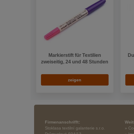
Markierstift für Textilien
Du
zweiseitig, 24 und 48 Stunden
zeigen
Firmenanschrifft:
Weit
Stoklasa textilní galanterie s.r.o.
» Co