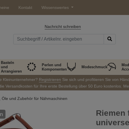
heine
Kontakt
Wissenswertes
Nachricht schreiben
Basteln
Perlen und
Mod
und
Modeschmuck
Komponenten
Acc
Arrangieren
ie Kleinunternehmer?
Registrieren
Sie sich und profitieren Sie von Hän
die Versandkosten für Ihre erste Bestellung über 50 Euro kostenlos. M
, Öle und Zubehör für Nähmaschinen
Riemen 
n
universe