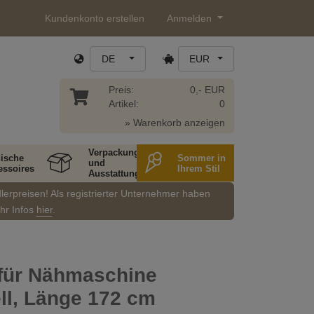
Kundenkonto erstellen
Anmelden
DE
EUR
Preis:
0,- EUR
Artikel:
0
» Warenkorb anzeigen
Verpackung
ische
Sommer in
und
essoires
Ihrem Stil
Ausstattung
dlerpreisen! Als registrierter Unternehmer haben
ehr Infos
hier
.
für Nähmaschine
ll, Länge 172 cm