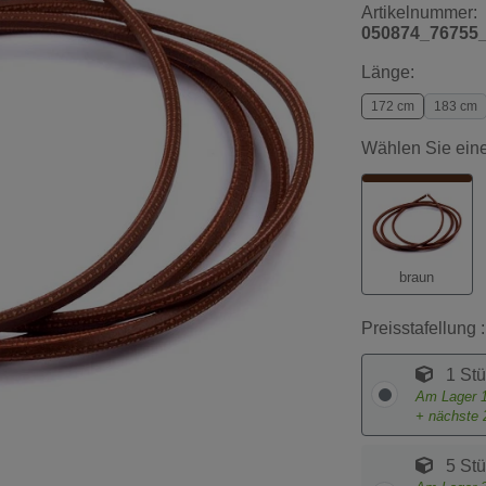
Artikelnummer:
050874_76755
Länge:
172 cm
183 cm
Wählen Sie eine
braun
Preisstafellung :
1 Stü
Am Lager
+ nächste
5 Stü