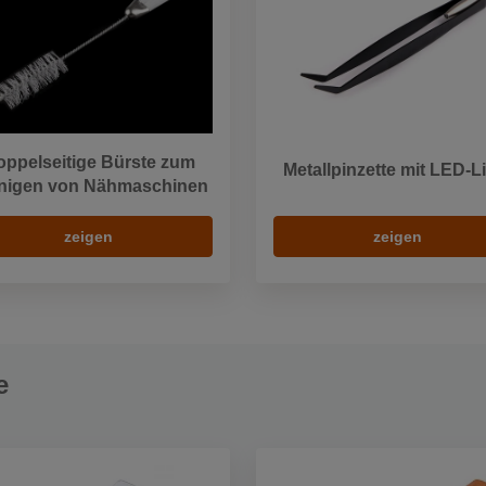
ppelseitige Bürste zum
Metallpinzette mit LED-L
nigen von Nähmaschinen
zeigen
zeigen
e