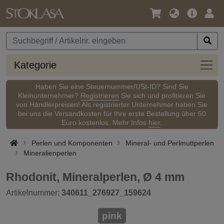
Sprache
Hauptm
Anm
/
Währung
Kateg
Kategorie
Haben Sie eine Steuernummer/USt-ID? Sind Sie
Kleinunternehmer?
Registrieren
Sie sich und profitieren Sie
von Händlerpreisen! Als registrierter Unternehmer haben Sie
bei uns die Versandkosten für Ihre erste Bestellung über 50
Euro kostenlos. Mehr Infos
hier
.
Perlen und Komponenten
Mineral- und Perlmuttperlen
Mineralienperlen
Rhodonit, Mineralperlen, Ø 4 mm
Artikelnummer:
340611_276927_159624
pink