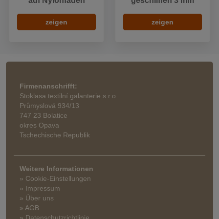
auf Nylonfaden
geschliffen 3 mm
zeigen
zeigen
Firmenanschrifft:
Stoklasa textilní galanterie s.r.o.
Průmyslová 934/13
747 23 Bolatice
okres Opava
Tschechische Republik
Weitere Informationen
» Cookie-Einstellungen
» Impressum
» Über uns
» AGB
» Datenschutzrichtlinie