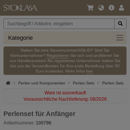
Sprache
Hauptm
Anm
/
Währung
Kateg
Kategorie
Haben Sie eine Steuernummer/USt-ID? Sind Sie
Kleinunternehmer?
Registrieren
Sie sich und profitieren Sie
von Händlerpreisen! Als registrierter Unternehmer haben Sie
bei uns die Versandkosten für Ihre erste Bestellung über 50
Euro kostenlos. Mehr Infos
hier
.
Perlen und Komponenten
Perlen-Sets
Perlen-Sets
Ware ist ausverkauft
Voraussichtliche Nachlieferung: 08/2026
Perlenset für Anfänger
Artikelnummer:
100796