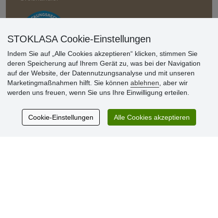
STOKLASA Cookie-Einstellungen
Indem Sie auf „Alle Cookies akzeptieren“ klicken, stimmen Sie
deren Speicherung auf Ihrem Gerät zu, was bei der Navigation
auf der Website, der Datennutzungsanalyse und mit unseren
Kundenbewertung
Marketingmaßnahmen hilft. Sie können
ablehnen
, aber wir
werden uns freuen, wenn Sie uns Ihre Einwilligung erteilen.
Sehr schöne Ware zu günstigen Preisen. Sehr
Cookie-Einstellungen
Alle Cookies akzeptieren
netter Kontakt.
Schnelle Lieferung. Alles top.
Aktuell 725 Bewertungen
* Wir überprüfen keine Bewertungen