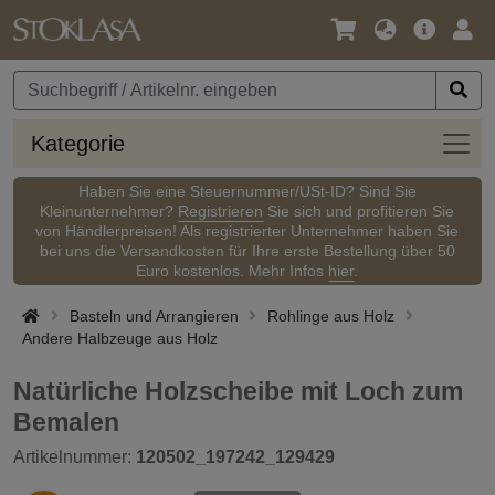
Sprache
Hauptm
Anm
/
Währung
Kateg
Kategorie
Haben Sie eine Steuernummer/USt-ID? Sind Sie
Kleinunternehmer?
Registrieren
Sie sich und profitieren Sie
von Händlerpreisen! Als registrierter Unternehmer haben Sie
bei uns die Versandkosten für Ihre erste Bestellung über 50
Euro kostenlos. Mehr Infos
hier
.
Basteln und Arrangieren
Rohlinge aus Holz
Andere Halbzeuge aus Holz
Natürliche Holzscheibe mit Loch zum
Bemalen
Artikelnummer:
120502_197242_129429