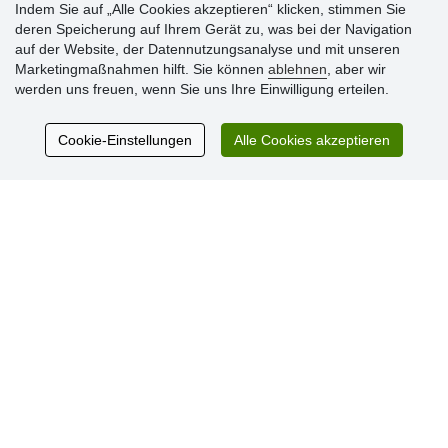
Indem Sie auf „Alle Cookies akzeptieren“ klicken, stimmen Sie
deren Speicherung auf Ihrem Gerät zu, was bei der Navigation
auf der Website, der Datennutzungsanalyse und mit unseren
Kundenbewertung
Marketingmaßnahmen hilft. Sie können
ablehnen
, aber wir
werden uns freuen, wenn Sie uns Ihre Einwilligung erteilen.
Sehr schöne Ware zu günstigen Preisen. Sehr
Cookie-Einstellungen
Alle Cookies akzeptieren
netter Kontakt.
Schnelle Lieferung. Alles top.
Aktuell 725 Bewertungen
* Wir überprüfen keine Bewertungen