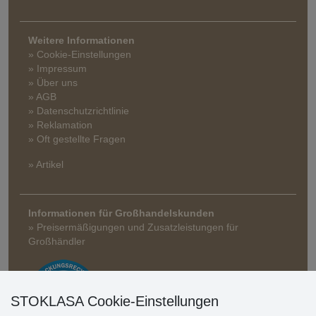
Weitere Informationen
» Cookie-Einstellungen
» Impressum
» Über uns
» AGB
» Datenschutzrichtlinie
» Reklamation
» Oft gestellte Fragen
» Artikel
Informationen für Großhandelskunden
» Preisermäßigungen und Zusatzleistungen für
Großhändler
STOKLASA Cookie-Einstellungen