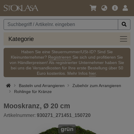
Sprache
Hauptm
Anm
/
Währung
Kateg
Kategorie
Haben Sie eine Steuernummer/USt-ID? Sind Sie
Kleinunternehmer?
Registrieren
Sie sich und profitieren Sie
von Händlerpreisen! Als registrierter Unternehmer haben Sie
bei uns die Versandkosten für Ihre erste Bestellung über 50
Euro kostenlos. Mehr Infos
hier
.
Basteln und Arrangieren
Zubehör zum Arrangieren
Rohlinge für Kränze
Mooskranz, Ø 20 cm
Artikelnummer:
930271_271451_150720
grün