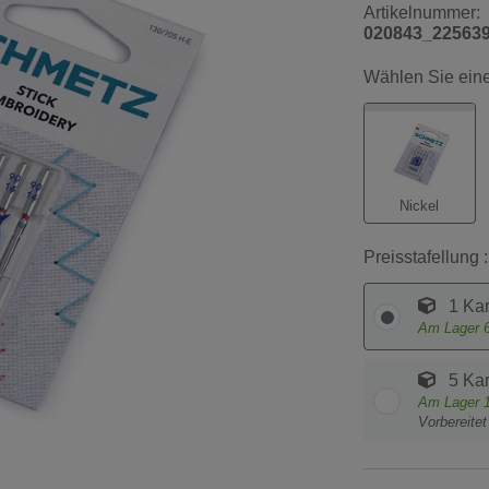
Artikelnummer:
020843_22563
Wählen Sie eine
Nickel
Preisstafellung :
1 Kar
Am Lager
5 Kar
Am Lager
Vorbereite