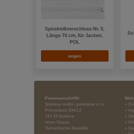
Spiralreißverschluss Nr. 5,
Sc
Länge 70 cm, für Jacken,
POL
zeigen
Firmenanschrifft:
Weit
Stoklasa textilní galanterie s.r.o.
» Co
Průmyslová 934/13
» Im
747 23 Bolatice
» Üb
okres Opava
» A
Tschechische Republik
» Da
» Re