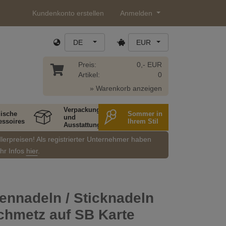
Kundenkonto erstellen
Anmelden
DE
EUR
Preis:
0,- EUR
Artikel:
0
» Warenkorb anzeigen
Verpackung
ische
Sommer in
und
essoires
Ihrem Stil
Ausstattung
dlerpreisen! Als registrierter Unternehmer haben
ehr Infos
hier
.
ennadeln / Sticknadeln
chmetz auf SB Karte