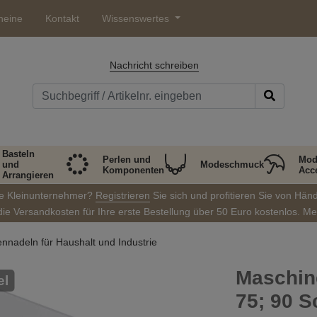
heine
Kontakt
Wissenswertes
Nachricht schreiben
Basteln
Perlen und
Mod
und
Modeschmuck
Komponenten
Acc
Arrangieren
ie Kleinunternehmer?
Registrieren
Sie sich und profitieren Sie von Hän
die Versandkosten für Ihre erste Bestellung über 50 Euro kostenlos. M
nadeln für Haushalt und Industrie
Maschin
el
75; 90 S