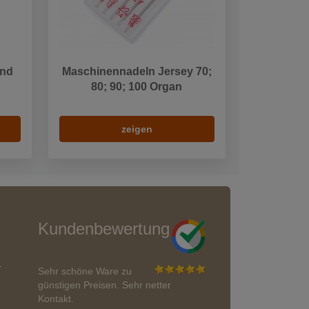
and
Maschinennadeln Jersey 70;
80; 90; 100 Organ
zeigen
Kundenbewertung
r
Sehr schöne Ware zu
günstigen Preisen. Sehr netter
Kontakt.