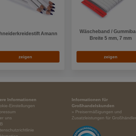
Wäscheband / Gummib
hneiderkreidestift Amann
Breite 5 mm, 7 mm
zeigen
zeigen
ere Informationen
Informationen für
okie-Einstellungen
Großhandelskunden
pressum
» Preisermäßigungen und
er uns
Zusatzleistungen für Großhändle
GB
tenschutzrichtlinie
klamation