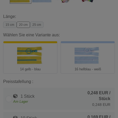
Länge:
15 cm
20 cm
25 cm
Wählen Sie eine Variante aus:
14 gelb - blau
16 hellblau - weiß
Preisstafellung :
0,248 EUR
/
1 Stück
Stück
Am Lager
0,248 EUR
0,169 EUR
/