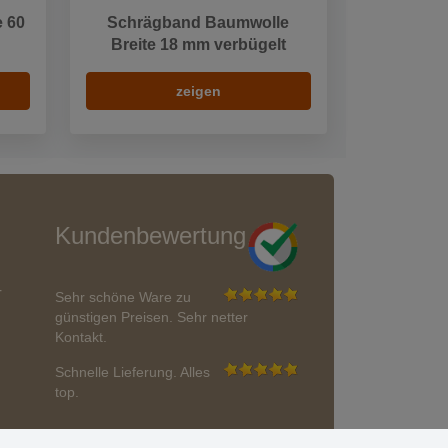
e 60
Schrägband Baumwolle
Breite 18 mm verbügelt
zeigen
Kundenbewertung
r
Sehr schöne Ware zu
günstigen Preisen. Sehr netter
Kontakt.
Schnelle Lieferung. Alles
top.
Aktuell 725 Bewertungen