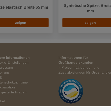
Syntetische Spitze, Breit
tze elastisch Breite 65 mm
mm
zeigen
zeigen
ere Informationen
Informationen für
okie-Einstellungen
Großhandelskunden
pressum
» Preisermäßigungen und
er uns
Zusatzleistungen für Großhändle
GB
tenschutzrichtlinie
klamation
t gestellte Fragen
ikel