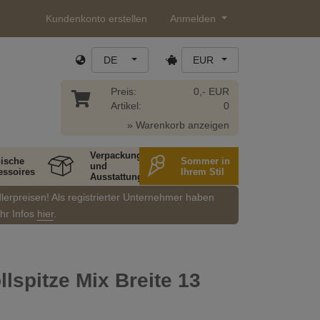
Kundenkonto erstellen
Anmelden
DE
EUR
Preis:
0,- EUR
Artikel:
0
» Warenkorb anzeigen
Verpackung
ische
Sommer in
und
essoires
Ihrem Stil
Ausstattung
dlerpreisen! Als registrierter Unternehmer haben
ehr Infos
hier
.
spitze Mix Breite 13