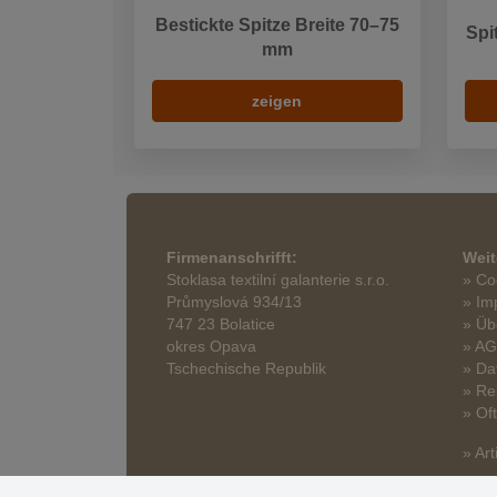
Bestickte Spitze Breite 70–75
Spi
mm
zeigen
Firmenanschrifft:
Weit
Stoklasa textilní galanterie s.r.o.
» Co
Průmyslová 934/13
» Im
747 23 Bolatice
» Üb
okres Opava
» A
Tschechische Republik
» Da
» Re
» Of
» Art