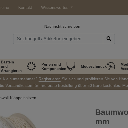
heine
Kontakt
Wissenswertes
Nachricht schreiben
Basteln
Perlen und
Mod
und
Modeschmuck
Komponenten
Acc
Arrangieren
ie Kleinunternehmer?
Registrieren
Sie sich und profitieren Sie von Hän
die Versandkosten für Ihre erste Bestellung über 50 Euro kostenlos. M
woll-Klöppelspitzen
Baumwoll
mm