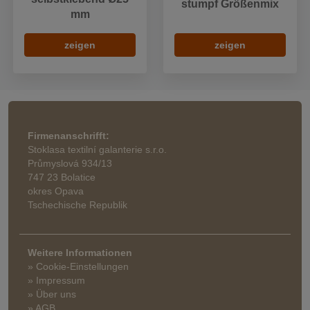
stumpf Größenmix
mm
zeigen
zeigen
Firmenanschrifft:
Stoklasa textilní galanterie s.r.o.
Průmyslová 934/13
747 23 Bolatice
okres Opava
Tschechische Republik
Weitere Informationen
» Cookie-Einstellungen
» Impressum
» Über uns
» AGB