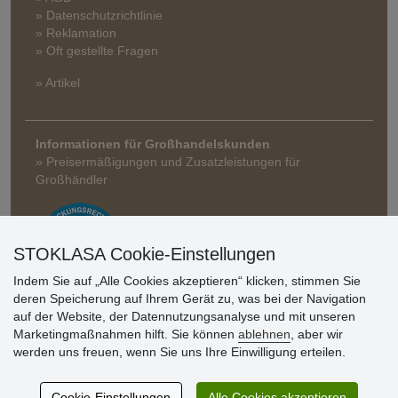
» Datenschutzrichtlinie
» Reklamation
» Oft gestellte Fragen
» Artikel
Informationen für Großhandelskunden
» Preisermäßigungen und Zusatzleistungen für
Großhändler
STOKLASA Cookie-Einstellungen
Indem Sie auf „Alle Cookies akzeptieren“ klicken, stimmen Sie
deren Speicherung auf Ihrem Gerät zu, was bei der Navigation
auf der Website, der Datennutzungsanalyse und mit unseren
Kundenbewertung
Marketingmaßnahmen hilft. Sie können
ablehnen
, aber wir
werden uns freuen, wenn Sie uns Ihre Einwilligung erteilen.
Sehr schöne Ware zu günstigen Preisen. Sehr
Cookie-Einstellungen
Alle Cookies akzeptieren