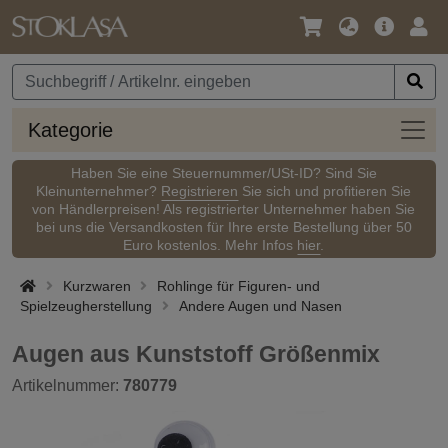
Sprache
Hauptm
Anm
/
Währung
Kateg
Kategorie
Haben Sie eine Steuernummer/USt-ID? Sind Sie
Kleinunternehmer?
Registrieren
Sie sich und profitieren Sie
von Händlerpreisen! Als registrierter Unternehmer haben Sie
bei uns die Versandkosten für Ihre erste Bestellung über 50
Euro kostenlos. Mehr Infos
hier
.
Kurzwaren
Rohlinge für Figuren- und
Spielzeugherstellung
Andere Augen und Nasen
Augen aus Kunststoff Größenmix
Artikelnummer:
780779