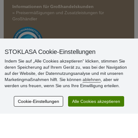
Informationen für Großhandelskunden
» Preisermäßigungen und Zusatzleistungen für
Großhändler
STOKLASA Cookie-Einstellungen
Indem Sie auf „Alle Cookies akzeptieren“ klicken, stimmen Sie
deren Speicherung auf Ihrem Gerät zu, was bei der Navigation
Kundenbewertung
auf der Website, der Datennutzungsanalyse und mit unseren
Marketingmaßnahmen hilft. Sie können
ablehnen
, aber wir
werden uns freuen, wenn Sie uns Ihre Einwilligung erteilen.
Sehr schöne Ware zu günstigen Preisen. Sehr
netter Kontakt.
Cookie-Einstellungen
Alle Cookies akzeptieren
Schnelle Lieferung. Alles top.
Aktuell 725 Bewertungen
* Wir überprüfen keine Bewertungen