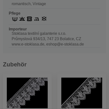
romantisch, Vintage
Pflege
Importeur
Stoklasa textilní galanterie s.r.o.
Průmyslová 934/13, 747 23 Bolatice, CZ
www.e-stoklasa.de, eshop@e-stoklasa.de
Zubehör