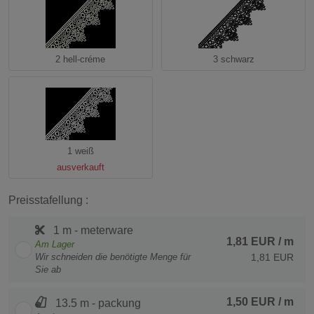
2 hell-créme
3 schwarz
1 weiß
ausverkauft
Preisstafellung :
1 m - meterware
1,81 EUR
/ m
Am Lager
Wir schneiden die benötigte Menge für
1,81 EUR
Sie ab
1,50 EUR
/ m
13.5 m - packung