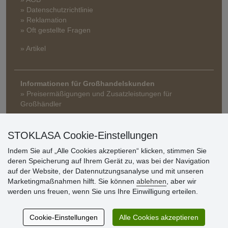
» Datenschutzrichtlinie
» Reklamation
» Oft gestellte Fragen
» Artikel
Informationen für Großhandelskunden
» Preisermäßigungen und Zusatzleistungen für
Großhändler
STOKLASA Cookie-Einstellungen
Indem Sie auf „Alle Cookies akzeptieren“ klicken, stimmen Sie
deren Speicherung auf Ihrem Gerät zu, was bei der Navigation
auf der Website, der Datennutzungsanalyse und mit unseren
Marketingmaßnahmen hilft. Sie können
ablehnen
, aber wir
Kundenbewertung
werden uns freuen, wenn Sie uns Ihre Einwilligung erteilen.
Cookie-Einstellungen
Alle Cookies akzeptieren
Sehr schöne Ware zu günstigen Preisen. Sehr