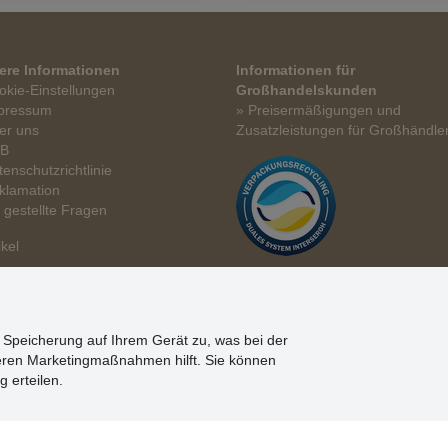
ere Informationen
Informationen für
okie-Einstellungen
Großhandelskunden
pressum
» Preisermäßigungen und
er uns
Zusatzleistungen für Großhändle
GB
tenschutzrichtlinie
klamation
t gestellte Fragen
ikel
n Speicherung auf Ihrem Gerät zu, was bei der
eren Marketingmaßnahmen hilft. Sie können
g erteilen.
© Stoklasa textilní galanterie s.r.o. 2026.