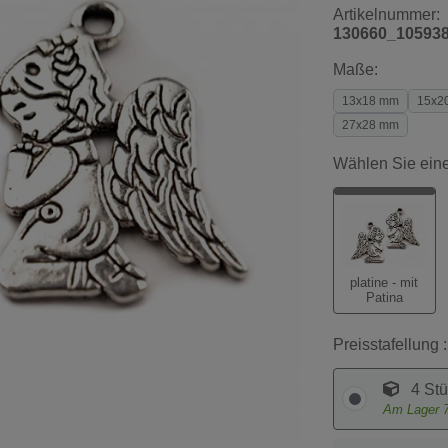
Artikelnummer:
130660_10593
Maße:
13x18 mm
15x2
27x28 mm
Wählen Sie eine
platine - mit
Patina
Preisstafellung :
4 Stü
Am Lager