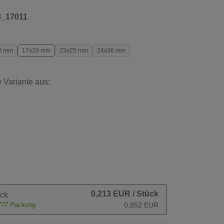
8_17011
0 mm
17x20 mm
23x25 mm
24x36 mm
 Variante aus:
0,213 EUR
/ Stück
ck
777
Packung
0,852 EUR