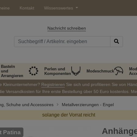
heine
Kontakt
Wissenswertes
Nachricht schreiben
Basteln
Perlen und
Mod
und
Modeschmuck
Komponenten
Acc
Arrangieren
ie Kleinunternehmer?
Registrieren
Sie sich und profitieren Sie von Hän
die Versandkosten für Ihre erste Bestellung über 50 Euro kostenlos. M
ung, Schuhe und Accessoires
Metallverzierungen - Engel
solange der Vorrat reicht
Anhänge
it Patina