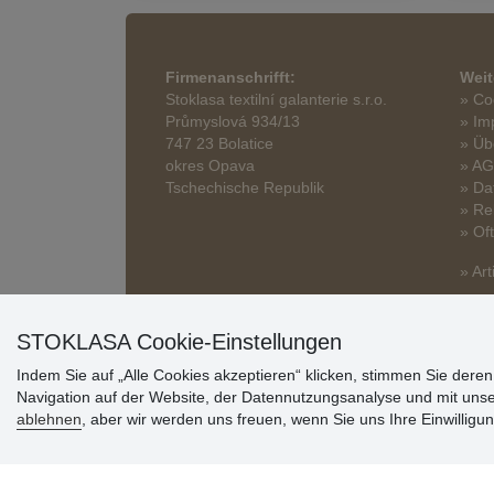
Firmenanschrifft:
Weit
Stoklasa textilní galanterie s.r.o.
» Co
Průmyslová 934/13
» Im
747 23 Bolatice
» Üb
okres Opava
» A
Tschechische Republik
» Da
» Re
» Of
» Art
STOKLASA Cookie-Einstellungen
Indem Sie auf „Alle Cookies akzeptieren“ klicken, stimmen Sie dere
Navigation auf der Website, der Datennutzungsanalyse und mit uns
ablehnen
, aber wir werden uns freuen, wenn Sie uns Ihre Einwilligun