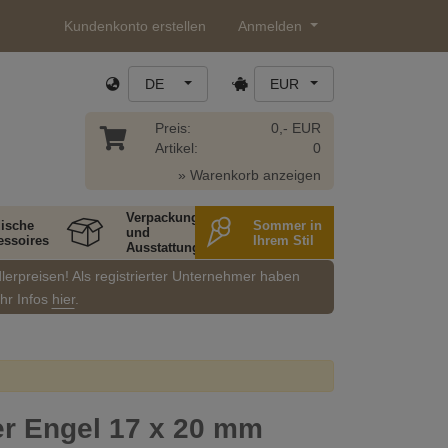
Kundenkonto erstellen
Anmelden
DE
EUR
Preis:
0,- EUR
Artikel:
0
» Warenkorb anzeigen
Verpackung
ische
Sommer in
und
essoires
Ihrem Stil
Ausstattung
dlerpreisen! Als registrierter Unternehmer haben
ehr Infos
hier
.
r Engel 17 x 20 mm